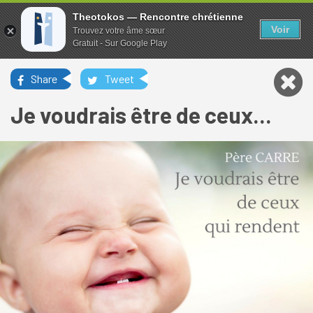
Theotokos — Rencontre chrétienne
Voir
Trouvez votre âme sœur
Gratuit - Sur Google Play
Share
Tweet
Je voudrais être de ceux...