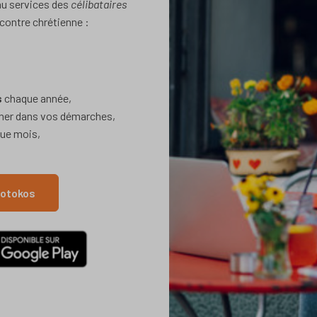
au services des
célibataires
ncontre chrétienne :
s
chaque année,
ner dans vos démarches,
que mois,
otokos