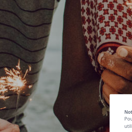
Not
Pou
uti