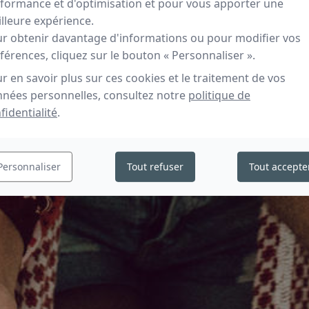
formance et d'optimisation et pour vous apporter une
lleure expérience.
r obtenir davantage d'informations ou pour modifier vos
férences, cliquez sur le bouton « Personnaliser ».
r en savoir plus sur ces cookies et le traitement de vos
nées personnelles, consultez notre
politique de
fidentialité
.
Personnaliser
Tout refuser
Tout accepte