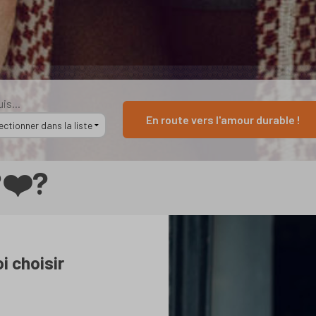
is...
En route vers l'amour durable !
❤️‍?
i choisir