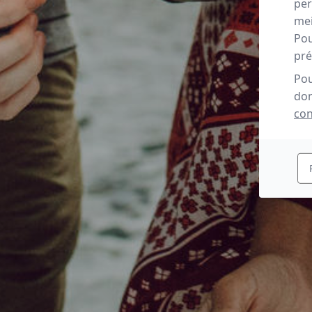
per
mei
Pou
pré
Pou
don
con