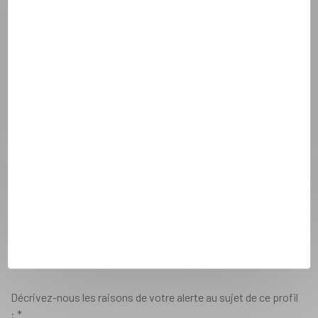
Profil qui m'a demandé de l'argent
Autre à préciser ci-dessous
Prénom du
Âge du profil
Ville de domiciliation du profil
profil signalé
signalé :
*
signalé :
*
:
*
Faîtes nous parvenir les éléments factuels à l'origine de votre
alerte :
*
Ajoutez une copie des messages échangés avec ce profil (copie
écran par exemple) ayant motivé votre alerte.
Décrivez-nous les raisons de votre alerte au sujet de ce profil
:
*