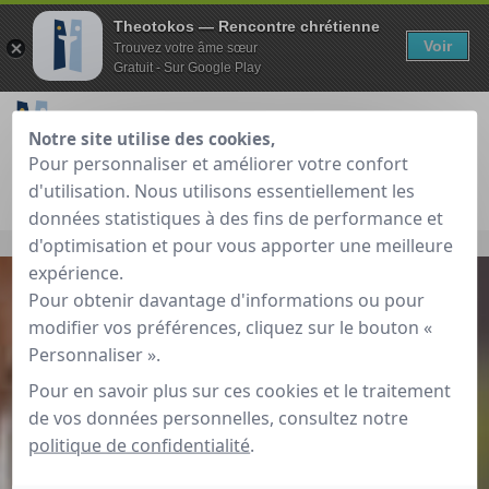
Theotokos — Rencontre chrétienne
Voir
Trouvez votre âme sœur
Gratuit - Sur Google Play
Notre site utilise des cookies,
Pour personnaliser et améliorer votre confort
Je teste gratuitement
Déjà membre ?
d'utilisation. Nous utilisons essentiellement les
données statistiques à des fins de performance et
Accueil
»
Aides et conseils
»
Nos conseils sécurité
d'optimisation et pour vous apporter une meilleure
expérience.
Pour obtenir davantage d'informations ou pour
modifier vos préférences, cliquez sur le bouton «
Personnaliser ».
Pour en savoir plus sur ces cookies et le traitement
de vos données personnelles, consultez notre
politique de confidentialité
.