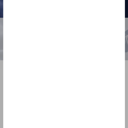
Déjà membre ?
En route vers l'amour durable !
Theotokos : pour vivre la rencontre
chrétienne
Prêt pour la
rencontre chrétienne
? Theotokos vous offre un
espace dédié, avec autant d’outils originaux et pratiques pour
faciliter votre
rencontre entre célibataires chrétiens
.
Rejoignez une communauté qui partage vos valeurs et votre