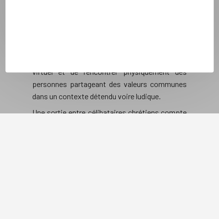
peuvent être l’occasion : de créer de nouvelles
amitiés, de faire une belle rencontre mais dans
tous les cas de se divertir et échanger entre
célibataires de même confession. Ils
permettent surtout de sortir de l’environnement
virtuel et de rencontrer physiquement des
personnes partageant des valeurs communes
dans un contexte détendu voire ludique.
Une sortie entre célibataires chrétiens compte
un maximum de 20 personnes. Elle est
organisée par les membres abonnés à
Theotokos. Les nouveaux inscrits (sans
abonnement) peuvent participer à une première
sortie célibataire, pour les sorties suivantes
l’abonnement est obligatoire. Elle doit être
planifiée au minimum 72 heures avant
l’événement. Ces sorties permettent de