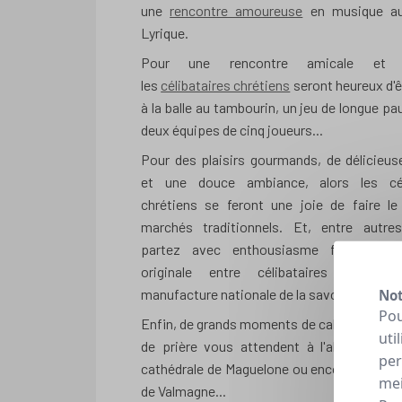
une
rencontre amoureuse
en musique au
Lyrique.
Pour une rencontre amicale et s
les
célibataires chrétiens
seront heureux d'êt
à la balle au tambourin, un jeu de longue p
deux équipes de cinq joueurs...
Pour des plaisirs gourmands, de délicieu
et une douce ambiance, alors les cél
chrétiens se feront une joie de faire le
marchés traditionnels. Et, entre autres 
partez avec enthousiasme faire la dé
originale entre célibataires chrétie
manufacture nationale de la savonnerie !
Not
Pou
Enfin, de grands moments de calme, de méd
uti
de prière vous attendent à l'abbaye de G
per
cathédrale de Maguelone ou encore l'abbay
mei
de Valmagne...