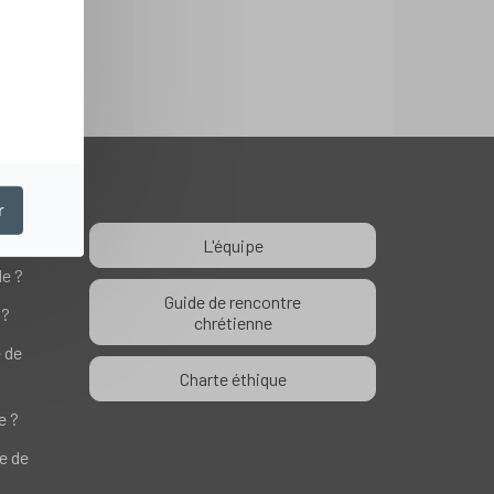
r
L'équipe
le ?
Guide de rencontre
 ?
chrétienne
e de
Charte éthique
e ?
te de