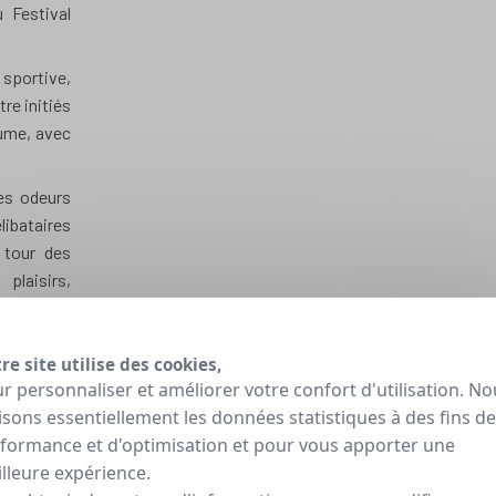
 Festival
portive,
re initiés
aume, avec
ses odeurs
ibataires
 tour des
plaisirs,
couverte
ns de la
re site utilise des cookies,
r personnaliser et améliorer votre confort d'utilisation. No
itation et
lisons essentiellement les données statistiques à des fins de
ellone, la
formance et d'optimisation et pour vous apporter une
e gothique
lleure expérience.