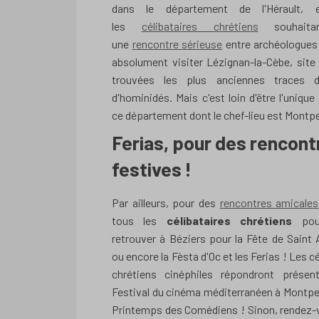
dans le département de l'Hérault, e
les
célibataires chrétiens
souhaitan
une
rencontre sérieuse
entre archéologues
absolument visiter Lézignan-la-Cèbe, site
trouvées les plus anciennes traces d'
d'hominidés. Mais c'est loin d'être l'unique 
ce département dont le chef-lieu est Montpel
Ferias, pour des rencont
festives !
Par ailleurs, pour des
rencontres amicales
tous les
célibataires chrétiens
pour
retrouver à Béziers pour la Fête de Saint
ou encore la Fèsta d'Oc et les Ferias ! Les c
chrétiens cinéphiles répondront présen
Festival du cinéma méditerranéen à Montpel
Printemps des Comédiens ! Sinon, rendez-