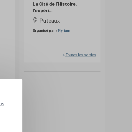
La Cité de l'Histoire,
l'expéri...
Puteaux
Organisé par :
Myriam
Toutes les sorties
us