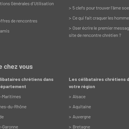
tions Générales d'Utilisation
5 clefs pour trouver l'âme soe
Ce qui fait craquer les homme
ffres de rencontres
Oser écrire le premier messag
 amis
site de rencontre chrétien ?
de chez vous
libataires chrétiens dans
Les célibataires chrétiens 
département
votre région
-Maritimes
Alsace
hes-du-Rhône
Aquitaine
de
Auvergne
e-Garonne
Bretagne