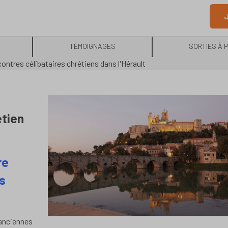
J
TÉMOIGNAGES
SORTIES À 
ontres célibataires chrétiens dans l'Hérault
étien
re
s
 anciennes