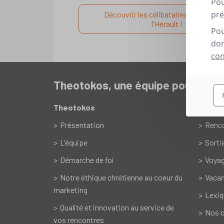
Pou
pré
Découvrir les célibataires chrétiens
l'Hérault !
Pou
don
con
Theotokos, une équipe pour vou
Theotokos
Servic
Présentation
Renc
L'équipe
Sorti
Démarche de foi
Voyag
Notre éthique chrétienne au coeur du
Vacan
marketing
Lexiq
Qualité et innovation au service de
Nos c
vos rencontres