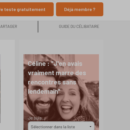
e teste gratuitement
Déjà membre ?
PARTAGER
GUIDE DU CÉLIBATAIRE
Céline : "J'en avais
vraiment marre des
rencontres sans
lendemain"
Je suis...