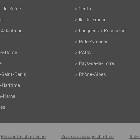
-de-Seine
Centre
lt
Île-de-France
-Atlantique
Languedoc-Roussillon
Midi-Pyrénées
de-Dôme
PACA
e
Pays-de-la-Loire
-Saint-Denis
Rhône-Alpes
-Maritime
e-Marne
nes
Rencontre chrétienne
Vivre un mariage chrétien
Aide 