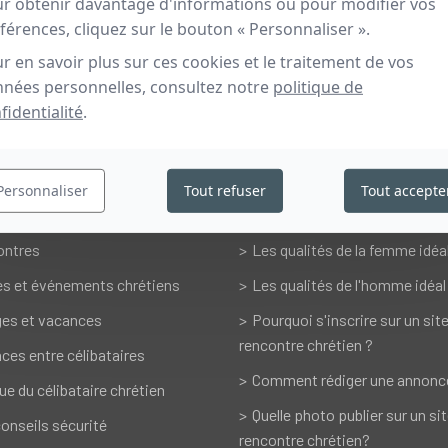
r obtenir davantage d'informations ou pour modifier vos
férences, cliquez sur le bouton « Personnaliser ».
 de
r en savoir plus sur ces cookies et le traitement de vos
nées personnelles, consultez notre
politique de
fidentialité
.
s accompagner dans vos rencontres
Personnaliser
Tout refuser
Tout accepte
es
Vos questions
ontres
Les qualités de la femme idéa
es et événements chrétiens
Les qualités de l'homme idéal
es et vacances
Pourquoi s'inscrire sur un sit
rencontre chrétien ?
ces entre célibataires
Comment rédiger une annonc
ue du célibataire chrétien
Quelle photo publier sur un si
onseils sécurité
rencontre chrétien?