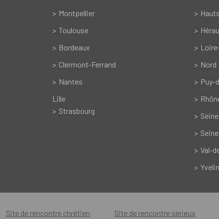
Montpellier
Hauts
Toulouse
Hérau
Bordeaux
Loire
Clermont-Ferrand
Nord
Nantes
Puy-
Lille
Rhôn
Strasbourg
Seine
Seine
Val-d
Yveli
Site de rencontre chrétien
Site de rencontre sérieux