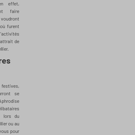
n effet,
t faire
 voudront
 où furent
activités
attrait de
lier.
res
festives,
ront se
 Aphrodise
élibataires
t lors du
lier ou au
vous pour