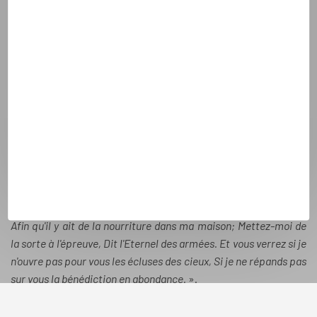
événements de rencontre et bien plus encore.
Sans cette grâce des abonnements, Theotokos ne peut
survivre. C’est la réalité. Une application coûte très cher. Un
site et des salariés coûtent très cher. Un système de sécurité
accru coûte très cher...
Bien sûr, nous savons que tout le monde peut traverser une
période difficile et ne pas pouvoir participer aux services pour
lesquels nous travaillons pour vous. C'est pourquoi, nous
avons mis en place une option charitable et solidaire proposée
aux abonnés souhaitant offrir aux plus démunis la possibilité d'
interagir avec eux sans abonnement. Car i
l est écrit dans
Malachie 3:10 "
Apportez à la maison du trésor toutes les dîmes,
Afin qu'il y ait de la nourriture dans ma maison; Mettez-moi de
la sorte à l'épreuve, Dit l'Eternel des armées. Et vous verrez si je
n'ouvre pas pour vous les écluses des cieux, Si je ne répands pas
sur vous la bénédiction en abondance.
».
Nous savons par cette Parole de Vérité que la dîme versée de