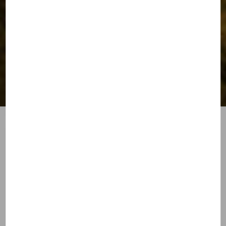
Notre éthique chrétienne
au coeur du marketing
Ethique chrétienne et rencontres
Theotokos est une
entreprise chrétienne
de rencontres. A
cet égard, nous entendons inscrire nos offres et nos services