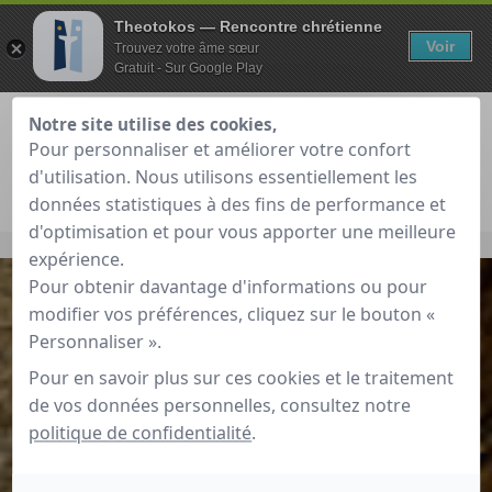
Theotokos — Rencontre chrétienne
Voir
Trouvez votre âme sœur
Gratuit - Sur Google Play
Notre site utilise des cookies,
Pour personnaliser et améliorer votre confort
d'utilisation. Nous utilisons essentiellement les
Je teste gratuitement
Déjà membre ?
données statistiques à des fins de performance et
d'optimisation et pour vous apporter une meilleure
Accueil
»
Notre éthique chrétienne au coeur du marketing
expérience.
Pour obtenir davantage d'informations ou pour
modifier vos préférences, cliquez sur le bouton «
Personnaliser ».
Pour en savoir plus sur ces cookies et le traitement
de vos données personnelles, consultez notre
politique de confidentialité
.