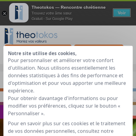
Theotokos — Rencontre chrétienne
Voir
Trouvez votre âme sœur
Gratuit - Sur Google Play
Je teste gratuitement
Déjà membre ?
Notre site utilise des cookies,
Pour personnaliser et améliorer votre confort
d'utilisation. Nous utilisons essentiellement les
Accueil
»
Guide de rencontre chrétienne
»
Voyager
données statistiques à des fins de performance et
d'optimisation et pour vous apporter une meilleure
S'INTERROGER
RENCONTRER
expérience.
Pour obtenir davantage d'informations ou pour
PRIER
S'INSPIRER
modifier vos préférences, cliquez sur le bouton «
VOYAGER
ECHANGER
Personnaliser ».
Pour en savoir plus sur ces cookies et le traitement
de vos données personnelles, consultez notre