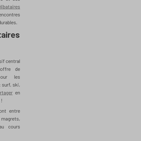
libataires
encontres
durables.
taires
if central
 offre de
pour les
 surf, ski,
rtager
en
 !
ont entre
, magrets,
au cours