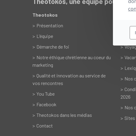
Theotokos, une équipe pour vou
don
con
Theotokos
Servic
Présentation
Renc
L'équipe
Sorti
Démarche de foi
Voyag
Notre éthique chrétienne au coeur du
Vacan
marketing
Lexiq
Qualité et innovation au service de
Nos c
vos rencontres
Condi
You Tube
2026
Facebook
Nos o
Theotokos dans les médias
Sites
Contact