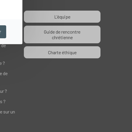
L'équipe
le ?
r
Guide de rencontre
 ?
chrétienne
e de
Charte éthique
e ?
te de
ur ?
s ?
e sur un