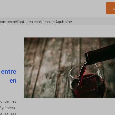
J
ontres célibataires chrétiens en Aquitaine
entre
ns en
ronde
, les
yrénées-
ire et ses