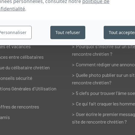
s accompagner dans vos rencontres
nées personnelles, consultez notre
politique de
fidentialité
.
es
Vos questions
ontres
Les qualités de la femme idéa
Personnaliser
Tout refuser
Tout accepte
es et événements chrétiens
Les qualités de l'homme idéal
es et vacances
Pourquoi s'inscrire sur un sit
rencontre chrétien ?
ces entre célibataires
Comment rédiger une annonc
ue du célibataire chrétien
Quelle photo publier sur un si
onseils sécurité
rencontre chrétien?
tions Générales d'Utilisation
5 clefs pour trouver l'âme soe
Ce qui fait craquer les homme
ffres de rencontres
Oser écrire le premier messag
 amis
site de rencontre chrétien ?