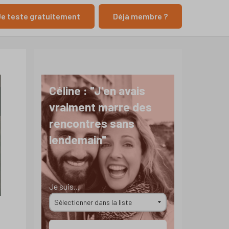
e teste gratuitement
Déjà membre ?
Céline : "J'en avais
vraiment marre des
rencontres sans
lendemain"
Je suis...