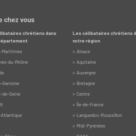
de chez vous
libataires chrétiens dans
Les célibataires chrétiens 
département
votre région
-Maritimes
Alsace
hes-du-Rhône
Aquitaine
de
Auvergne
e-Garonne
Bretagne
-de-Seine
Centre
lt
Île-de-France
-Atlantique
Languedoc-Roussillon
Midi-Pyrénées