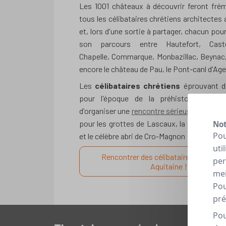
Les 1001 châteaux à découvrir feront frém
tous les célibataires chrétiens architectes
et, lors d'une sortie à partager, chacun pour
son parcours entre Hautefort, Castel
Chapelle, Commarque, Monbazillac, Beynac
encore le château de Pau, le Pont-canl d'Age
Les
célibataires chrétiens
éprouvant de
pour l'époque de la préhistoire seron
d'organiser une
rencontre sérieuse
culturell
pour les grottes de Lascaux, la grotte de 
Not
Pou
et le célèbre abri de Cro-Magnon !
uti
Rencontrer des célibataires chrétien
per
Aquitaine !
mei
Pou
pré
Pou