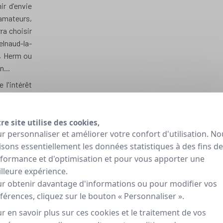
ir d'envie
 amateurs,
ra choisir
naud-la-
, Herm ou
n...
 l'intérêt
t heureux
e, en route
Rouffignac
re site utilise des cookies,
r personnaliser et améliorer votre confort d'utilisation. No
lisons essentiellement les données statistiques à des fins de
s en
formance et d'optimisation et pour vous apporter une
lleure expérience.
r obtenir davantage d'informations ou pour modifier vos
férences, cliquez sur le bouton « Personnaliser ».
r en savoir plus sur ces cookies et le traitement de vos