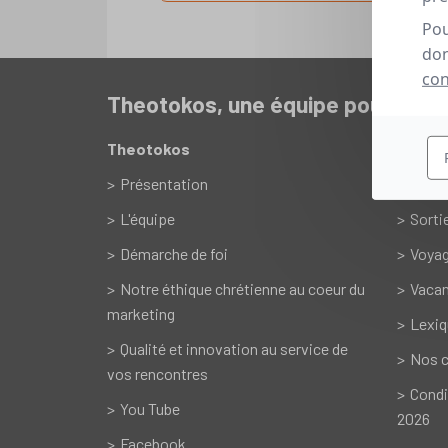
Pou
don
con
Theotokos, une équipe pour vou
Theotokos
Servic
Présentation
Renc
L'équipe
Sorti
Démarche de foi
Voyag
Notre éthique chrétienne au coeur du
Vacan
marketing
Lexiq
Qualité et innovation au service de
Nos c
vos rencontres
Condi
You Tube
2026
Facebook