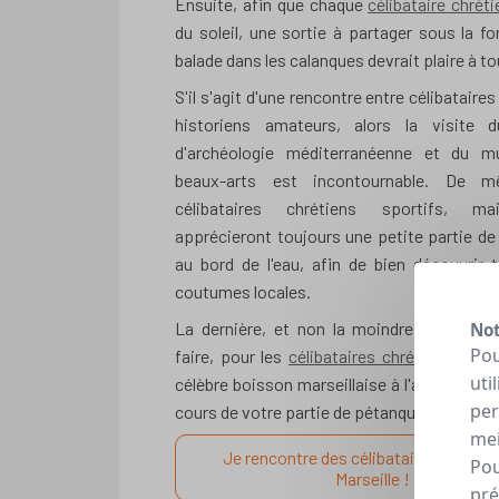
Ensuite, afin que chaque
célibataire chréti
du soleil, une sortie à partager sous la f
balade dans les calanques devrait plaire à to
S'il s'agit d'une rencontre entre célibataire
historiens amateurs, alors la visite
d'archéologie méditerranéenne et du 
beaux-arts est incontournable. De m
célibataires chrétiens sportifs, ma
apprécieront toujours une petite partie d
au bord de l'eau, afin de bien découvrir 
coutumes locales.
La dernière, et non la moindre, des déco
Not
Pou
faire, pour les
célibataires chrétiens
c'est
uti
célèbre boisson marseillaise à l'anis en apér
per
cours de votre partie de pétanque !
mei
Je rencontre des célibataires chrétie
Pou
Marseille !
pré