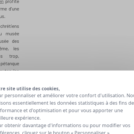
en
profite
orme d'une
us.
s chrétiens
 du musée
musée des
ême, les
is trop,
e pétanque
toutes les
uvertes à
re site utilise des cookies,
r personnaliser et améliorer votre confort d'utilisation. No
 encore la
lisons essentiellement les données statistiques à des fins de
itif ou en
formance et d'optimisation et pour vous apporter une
lleure expérience.
ns à
r obtenir davantage d'informations ou pour modifier vos
férences, cliquez sur le bouton « Personnaliser ».