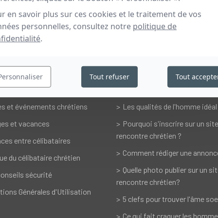
r en savoir plus sur ces cookies et le traitement de vos
nées personnelles, consultez notre
politique de
fidentialité
.
s accompagner dans vos rencontres
es
Vos questions
Personnaliser
Tout refuser
Tout accepte
ontres
Les qualités de la femme idéa
es et événements chrétiens
Les qualités de l'homme idéal
es et vacances
Pourquoi s'inscrire sur un sit
rencontre chrétien ?
ces entre célibataires
Comment rédiger une annonc
ue du célibataire chrétien
Quelle photo publier sur un si
onseils sécurité
rencontre chrétien?
tions Générales d'Utilisation
5 clefs pour trouver l'âme soe
Ce qui fait craquer les homme