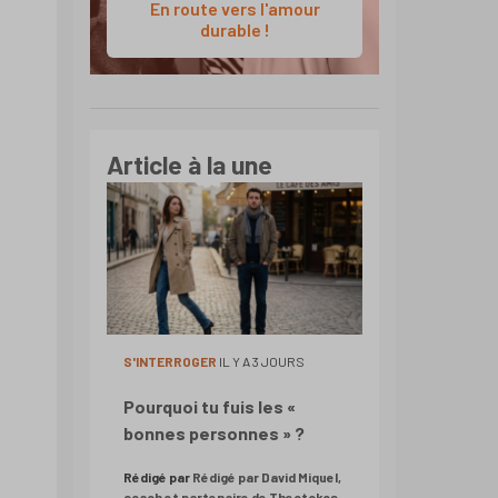
En route vers l'amour
durable !
Article à la une
S'INTERROGER
IL Y A 3 JOURS
Pourquoi tu fuis les «
bonnes personnes » ?
Rédigé par
Rédigé par David Miquel,
coach et partenaire de Theotokos