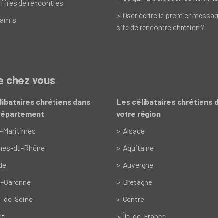
ffres de rencontres
Oser écrire le premier messag
 amis
site de rencontre chrétien ?
de chez vous
libataires chrétiens dans
Les célibataires chrétiens 
département
votre région
-Maritimes
Alsace
hes-du-Rhône
Aquitaine
de
Auvergne
e-Garonne
Bretagne
-de-Seine
Centre
lt
Île-de-France