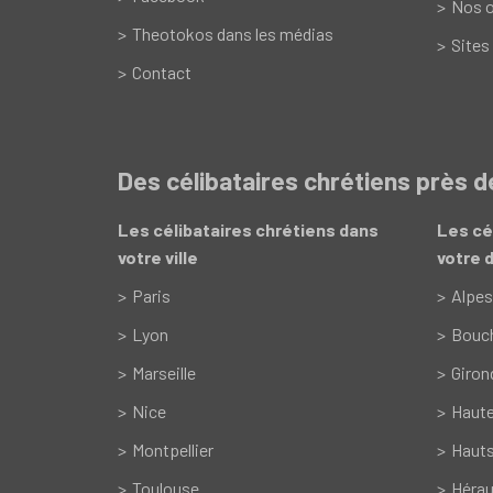
Nos o
Theotokos dans les médias
Sites
Contact
Des célibataires chrétiens près 
Les célibataires chrétiens dans
Les cé
votre ville
votre 
Paris
Alpes
Lyon
Bouc
Marseille
Giron
Nice
Haut
Montpellier
Hauts
Toulouse
Hérau