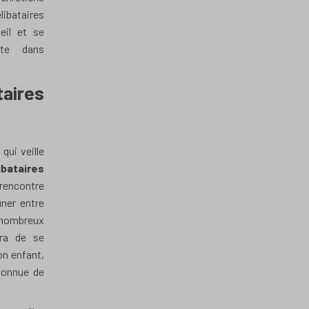
libataires
eil et se
pte dans
aires
qui veille
ibataires
rencontre
uner entre
 nombreux
tra de se
on enfant,
 connue de