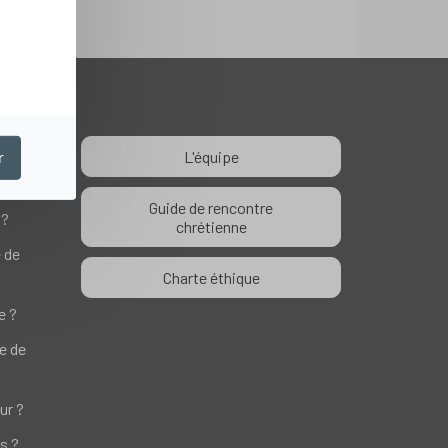
L'équipe
r
le ?
Guide de rencontre
 ?
chrétienne
e de
Charte éthique
e ?
te de
ur ?
s ?