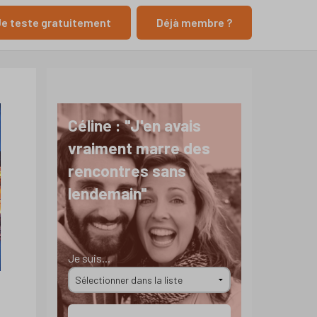
e teste gratuitement
Déjà membre ?
Céline : "J'en avais
vraiment marre des
rencontres sans
lendemain"
Je suis...