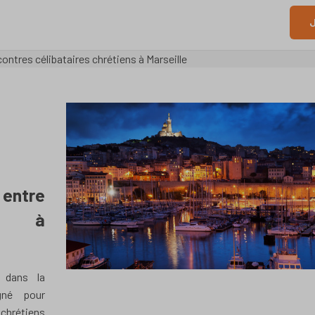
J
ontres célibataires chrétiens à Marseille
entre
ens à
, dans la
gné pour
chrétiens