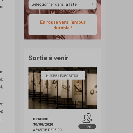
en
En route vers l'amour
durable !
Sortie à venir
ue
MUSÉE / EXPOSITION
r,
l,
ce
os
ut
DIMANCHE
30/08/2026
0/20
À PARTIR DE 16:00