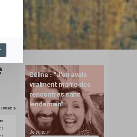
r
e
Céline : "J'en avais
vraiment marre des
rencontres sans
lendemain"
'1visible
ux
pt
Je suis...
nt