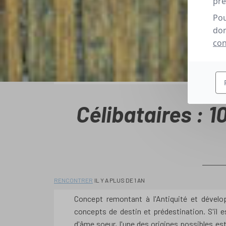
pré
Pou
don
con
Célibataires : 1
RENCONTRER
IL Y A PLUS DE 1 AN
Concept remontant à l'Antiquité et dévelo
concepts de destin et prédestination. S'il e
d'âme soeur, l'une des origines possibles est