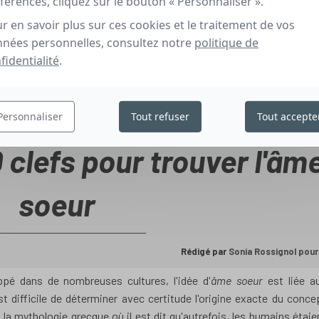
férences, cliquez sur le bouton « Personnaliser ».
r en savoir plus sur ces cookies et le traitement de vos
nées personnelles, consultez notre
politique de
fidentialité
.
Personnaliser
Tout refuser
Tout accepte
0 clefs pour trouver l'âm
soeur
Rédigé par
Sonia Rossignol pour l
ppé dans de nombreuses cultures, l'idée d'
âme soeur
est liée a
st difficile de déterminer avec certitude l'origine exacte du conce
 la mythologie grecque où il est dit qu'autrefois, les humains étaie