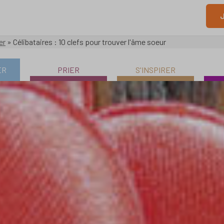
J
er
»
Célibataires : 10 clefs pour trouver l'âme soeur
ER
PRIER
S'INSPIRER