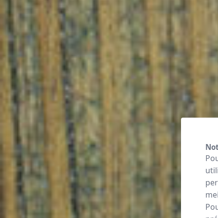
Not
Pou
uti
per
mei
Pou