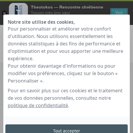
Theotokos — Rencontre chrétienne
Voir
Trouvez votre âme sœur
Gratuit - Sur Google Play
Notre site utilise des cookies,
Pour personnaliser et améliorer votre confort
d'utilisation. Nous utilisons essentiellement les
données statistiques à des fins de performance et
d'optimisation et pour vous apporter une meilleure
Je teste gratuitement
Déjà membre ?
expérience.
Pour obtenir davantage d'informations ou pour
Accueil
»
Rencontre amicale
modifier vos préférences, cliquez sur le bouton «
Personnaliser ».
Rencontre amicale
Pour en savoir plus sur ces cookies et le traitement
de vos données personnelles, consultez notre
Rencontres amicales sur
politique de confidentialité
.
Theotokos.fr
Theotokos vous offre la possibilité de faire des
rencontres
Tout accepter