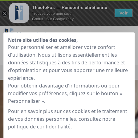
Theotokos — Rencontre chrétienne
Voir
Trouvez votre âme sœur
Gratuit - Sur Google Play
Notre site utilise des cookies,
Pour personnaliser et améliorer votre confort
Je teste gratuitement
Déjà membre ?
d'utilisation. Nous utilisons essentiellement les
données statistiques à des fins de performance et
Accueil
»
Sorties entre célibataires
»
Chemin de Saint-Jacques
d'optimisation et pour vous apporter une meilleure
de Compostelle Paris - Massy
»
Modifier la sortie
expérience.
Pour obtenir davantage d'informations ou pour
modifier vos préférences, cliquez sur le bouton «
Personnaliser ».
Pour en savoir plus sur ces cookies et le traitement
de vos données personnelles, consultez notre
politique de confidentialité
.