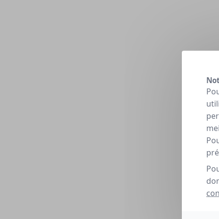
Not
Pou
uti
per
mei
Pou
pré
Pou
don
con