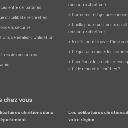
rencontre chrétien ?
ces entre célibataires
Comment rédiger une annonc
ue du célibataire chrétien
Quelle photo publier sur un si
onseils sécurité
rencontre chrétien?
tions Générales d'Utilisation
5 clefs pour trouver l'âme soe
Ce qui fait craquer les homme
ffres de rencontres
Oser écrire le premier messag
 amis
site de rencontre chrétien ?
de chez vous
libataires chrétiens dans
Les célibataires chrétiens 
département
votre région