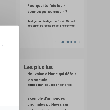
Pourquoi tu fuis les «
bonnes personnes » ?
Rédigé par
Rédigé par David Miquel,
coach et partenaire de Theotokos
Tous les articles
us
Les plus lus
Neuvaine à Marie qui défait
les noeuds
Rédigé par
l'équipe Theotokos
Exemple d'annonces
originales publiées sur
notre site de rencontre