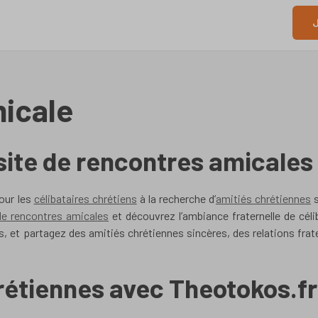
J
micale
site de rencontres amicales 
our les
célibataires chrétiens
à la recherche d’
amitiés chrétiennes
s
de rencontres amicales
et découvrez l’ambiance fraternelle de céli
, et partagez des amitiés chrétiennes sincères, des relations frate
rétiennes avec Theotokos.fr