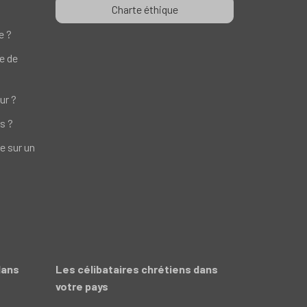
Charte éthique
e ?
te de
ur ?
s ?
e sur un
dans
Les célibataires chrétiens dans
votre pays