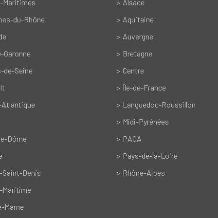
-Maritimes
Alsace
hes-du-Rhône
Aquitaine
de
Auvergne
e-Garonne
Bretagne
-de-Seine
Centre
lt
Île-de-France
-Atlantique
Languedoc-Roussillon
Midi-Pyrénées
de-Dôme
PACA
e
Pays-de-la-Loire
-Saint-Denis
Rhône-Alpes
-Maritime
e-Marne