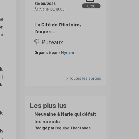
30/08/2026
0/20
À PARTIR DE 16:00
ée
La Cité de l'Histoire,
on
l'expéri...
ui
Puteaux
Organisé par :
Myriam
du
nt
Toutes les sorties
la
Les plus lus
de
Neuvaine à Marie qui défait
les noeuds
Rédigé par
l'équipe Theotokos
ls
ir