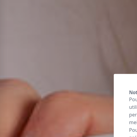
Not
Pou
uti
per
mei
Pou