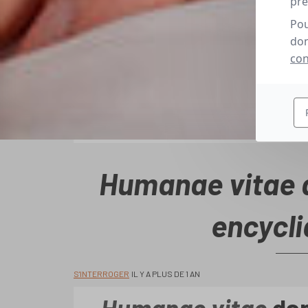
pré
Pou
don
con
Humanae vitae a
encycli
S'INTERROGER
IL Y A PLUS DE 1 AN
Humanae vitae
dan