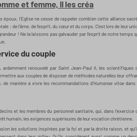
omme et femme, Il les créa
es époux, l’Eglise ne cesse de rappeler combien cette alliance sacr
le : de l’âme, de l’esprit, du cœur et du corps. C’est lors de leur uni
grandeur ! Ne la laissons pas galvauder par l’esprit de notre temps q
ue.
ervice du couple
, ardemment renouvelé par Saint Jean-Paul II, les scientifiques 
ermettre aux couples de disposer de méthodes naturelles leur offra
le, de manière à vivre les recommandations d’
Humanae vitae
dans 
ecins et les membres du personnel sanitaire, qui, dans l'exercice 
érêt humain, les exigences supérieures de leur vocation chrétienne.
on les solutions inspirées par la foi et par la droite raison, et qu'i
e respect dans leur milieu. Qu'ils considèrent aussi comme un devo