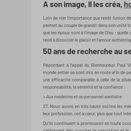
A son image, Il les créa,
h
Loin de nier l’importance que revêt l’union d
permet au couple de grandir dans son unité tota
que les époux sont à l’image de Dieu : quelle 
tend à dissocier le plaisir et l’amour authentiq
50 ans de recherche au s
Répondant à l’appel du Bienheureux Paul VI
monde entier se sont mis en route afin de p
une efficacité comparable à celle de la pilu
responsabilité, la sérénité et la confiance :
«
Aux médecins et au personnel sanitaire
27. Nous avons en très haute estime les méd
leur profession, ont à cœur, plus que tout int
Qu'ils continuent à promouvoir en toute occasi
s'efforcent d'en susciter la conviction et l