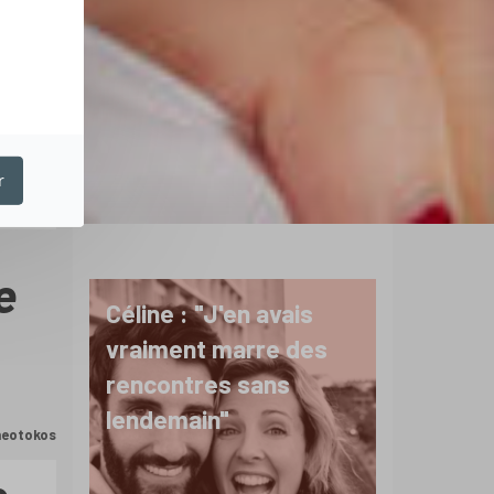
r
e
Céline : "J'en avais
vraiment marre des
rencontres sans
lendemain"
Theotokos
e