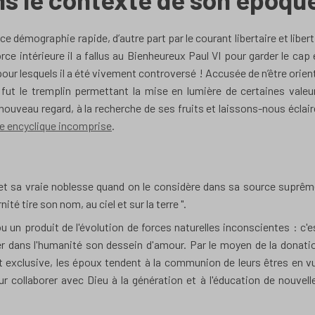
ce démographie rapide, d’autre part par le courant libertaire et libert
rce intérieure il a fallus au Bienheureux Paul VI pour garder le cap 
pour lesquels il a été vivement controversé ! Accusée de n’être orien
fut le tremplin permettant la mise en lumière de certaines valeu
nouveau regard, à la recherche de ses fruits et laissons-nous éclair
tte encyclique incomprise
.
e et sa vraie noblesse quand on le considère dans sa source suprêm
ité tire son nom, au ciel et sur la terre ".
u un produit de l'évolution de forces naturelles inconscientes : c'e
ser dans l'humanité son dessein d'amour. Par le moyen de la donati
et exclusive, les époux tendent à la communion de leurs êtres en v
 collaborer avec Dieu à la génération et à l'éducation de nouvell