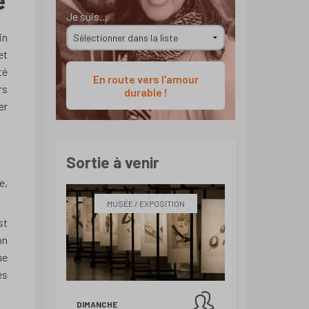
Je suis...
in
et
té
En route vers l'amour
rs
durable !
er
Sortie à venir
e,
MUSÉE / EXPOSITION
st
on
ue
es
DIMANCHE