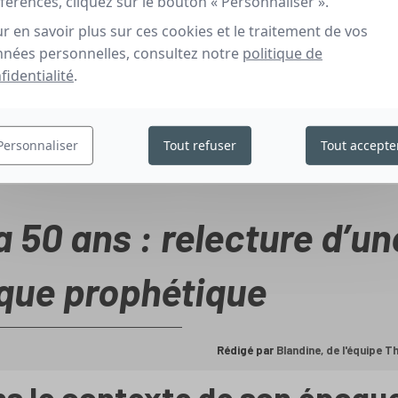
férences, cliquez sur le bouton « Personnaliser ».
r en savoir plus sur ces cookies et le traitement de vos
nées personnelles, consultez notre
politique de
fidentialité
.
Personnaliser
Tout refuser
Tout accepte
 50 ans : relecture d’un
que prophétique
Rédigé par
Blandine, de l'équipe 
s le contexte de son époqu