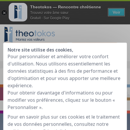
Theotokos — Rencontre chrétienne
Voir
Trouvez votre âme sœur
Gratuit - Sur Google Play
Je teste gratuitement
Déjà membre ?
Notre site utilise des cookies,
Pour personnaliser et améliorer votre confort
d'utilisation. Nous utilisons essentiellement les
Accueil
»
Guide de rencontre chrétienne
»
Prier
données statistiques à des fins de performance et
d'optimisation et pour vous apporter une meilleure
S'INTERROGER
RENCONTRER
expérience.
Pour obtenir davantage d'informations ou pour
PRIER
S'INSPIRER
modifier vos préférences, cliquez sur le bouton «
Personnaliser ».
VOYAGER
ECHANGER
Pour en savoir plus sur ces cookies et le traitement
de vos données personnelles, consultez notre