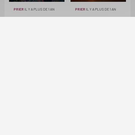
PRIER
IL Y A PLUS DE 1 AN
PRIER
IL Y A PLUS DE 1 AN
C'est Carême !
Prière du Padre
Dolindo Ruotolo
Rédigé par
l'équipe
"Jésus c'est à toi d'y
Theotokos
penser !"
Rédigé par
l'équipe
Theotokos
PRIER
IL Y A PLUS DE 1 AN
PRIER
IL Y A PLUS DE 1 AN