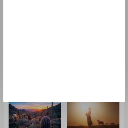
PRIER
IL Y A PLUS DE 1 AN
PRIER
IL Y A PLUS DE 1 AN
Rejoins la chaîne de
Neuvaine à la
prière Theotokos !
Miséricorde Divine
A commencer le
Rédigé par
l'équipe
Vendredi Saint
Theotokos
Rédigé par
l'équipe
Theotokos