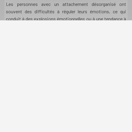
Les personnes avec un attachement désorganisé ont
souvent des difficultés à réguler leurs émotions, ce qui
conduit à des explosions émotionnelles ou à une tendance à
se dissocier. Elles peuvent avoir du mal à gérer leur stress et
leurs émotions négatives, ce qui peut rendre la relation très
difficile à naviguer.
9. Origines traumatiques
Ce type d'attachement se développe généralement lorsque
l'enfant a eu des figures parentales ou des soignants qui
étaient eux-mêmes sources de peur, que ce soit à travers de
la négligence, de l’abus, ou des comportements
imprévisibles. Cela engendre une association ambiguë entre
l'attachement et le danger.
10. Sentiment de désespoir et de perte de
contrôle