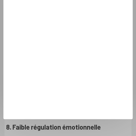
méfiantes même si elles désirent une relation proche, ce qui
entraîne une forte instabilité émotionnelle.
6. Difficulté à gérer le stress relationnel
Face au stress ou aux conflits, les personnes désorganisées
peuvent avoir des réactions de fuite, de lutte ou d’immobilité.
Elles peuvent se fermer, devenir agressives, ou tout
simplement se sentir paralysées et incapables de répondre
de manière constructive à la situation.
7. Dépendance émotionnelle et rejet
Elles peuvent à la fois désirer être dépendantes de leur
partenaire pour se sentir en sécurité, tout en rejetant cette
dépendance une fois qu'elles l'ont obtenue, par peur de la
vulnérabilité.
8. Faible régulation émotionnelle