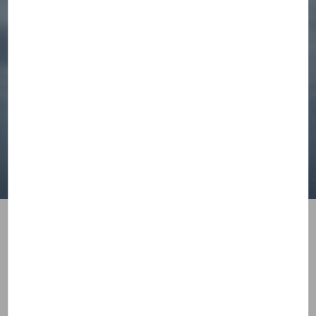
L'attachement désorganisé
ou évitant-craintif