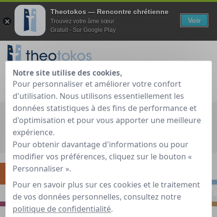
Theotokos — Rencontre chrétienne
Voir
Trouvez votre âme sœur
Gratuit - Sur Google Play
Notre site utilise des cookies,
Je teste gratuitement
Déjà membre ?
Pour personnaliser et améliorer votre confort
d'utilisation. Nous utilisons essentiellement les
données statistiques à des fins de performance et
Recherche globale
d'optimisation et pour vous apporter une meilleure
expérience.
Accueil
»
Guide de rencontre chrétienne
»
S'interroger
»
Pour obtenir davantage d'informations ou pour
L'attachement désorganisé ou évitant-craintif
modifier vos préférences, cliquez sur le bouton «
Personnaliser ».
S'INTERROGER
RENCONTRER
Pour en savoir plus sur ces cookies et le traitement
PRIER
S'INSPIRER
de vos données personnelles, consultez notre
politique de confidentialité
.