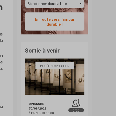
n
En route vers l'amour
durable !
us
le
Sortie à venir
un
os
MUSÉE / EXPOSITION
e,
DIMANCHE
au
30/08/2026
0/20
À PARTIR DE 16:00