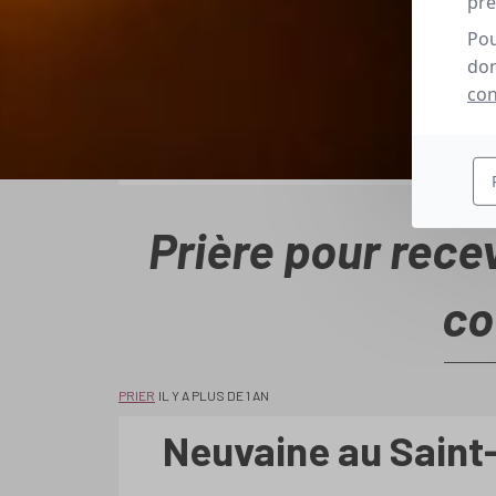
pré
Pou
don
con
Prière pour rec
co
PRIER
IL Y A PLUS DE 1 AN
Neuvaine au Saint-