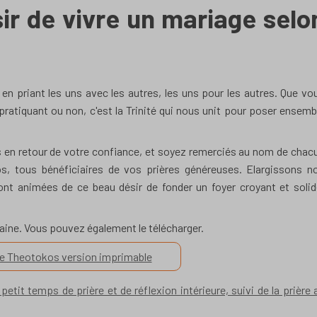
ir de vivre un mariage selo
 priant les uns avec les autres, les uns pour les autres. Que vo
ratiquant ou non, c'est la
Trinité qui nous unit pour
poser ensemb
s en retour de votre confiance, et soyez remerciés au nom de chac
tous bénéficiaires de vos prières généreuses. Elargissons n
ont animées de ce beau désir de fonder un foyer croyant et solid
vaine. Vous pouvez également le télécharger.
e Theotokos version imprimable
it temps de prière et de réflexion intérieure, suivi de la prière 