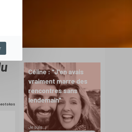
r
du
Céline : "J'en avais
vraiment marre des
rencontres sans
lendemain"
Theotokos
Je suis...