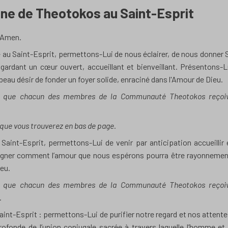
ine de Theotokos au Saint-Esprit
, Amen.
e au Saint-Esprit, permettons-Lui de nous éclairer, de nous donner 
ardant un cœur ouvert, accueillant et bienveillant. Présentons-L
eau désir de fonder un foyer solide, enraciné dans l'Amour de Dieu.
ns que chacun des membres de la Communauté Theotokos reçoi
, que vous trouverez en bas de page.
aint-Esprit, permettons-Lui de venir par anticipation accueillir 
seigner comment l’amour que nous espérons pourra être rayonnemen
ieu.
ns que chacun des membres de la Communauté Theotokos reçoi
.
int-Esprit : permettons-Lui de purifier notre regard et nos attente
profonde de l’union conjugale sacrée à travers laquelle l’homme et 