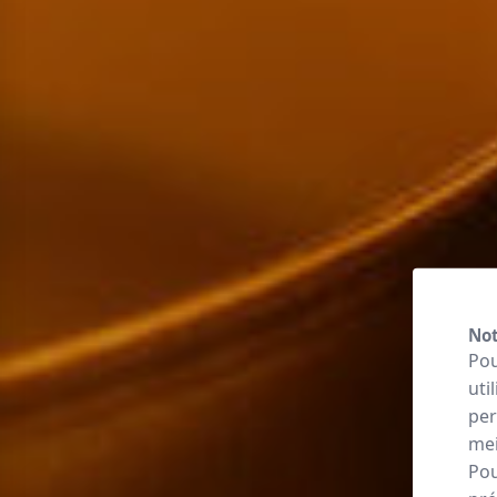
Not
Pou
uti
per
mei
Pou