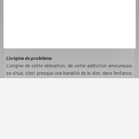
déplacement, d’un enlèvement, d’une dépossession,
équivalente à une décorporation. Tous les repères anciens
disparaissent, les valeurs se dissolvent, les engagements
antérieurs n’ont plus de raison d’être. L’autre, l’aimé tel un
aimant puissant, aspire, focalise toutes les énergies,
absorbe tous les sentiments, devient le centre du monde.
L'origine du problème
L’origine de cette aliénation, de cette addiction amoureuse,
se situe, c’est presque une banalité de le dire, dans l’enfance,
dans l’histoire précoce des premières relations
significatives, avec la découverte de l’irréalité du lien
primordial à la mère. Nous oublions trop souvent qu’un lien a
deux bouts, nourris alternativement d’attentes et de
réponses, de don et d’accueil. Quand le lien flotte dans le vide
à un bout d’une relation qui est significative pour le bébé ou
l’enfant, soit parce qu’il y a disparition (perte) de l’objet
d’amour ou qu’il y a un refus, une impossibilité de réciprocité,