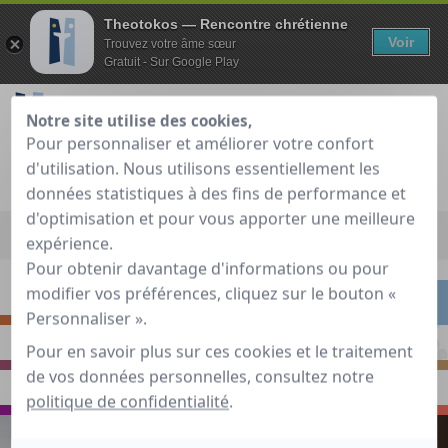
Theotokos — Rencontre chrétienne
Voir
Trouvez votre âme sœur
Gratuit - Sur Google Play
Notre site utilise des cookies,
Pour personnaliser et améliorer votre confort
d'utilisation. Nous utilisons essentiellement les
Je teste gratuitement
Déjà membre ?
données statistiques à des fins de performance et
d'optimisation et pour vous apporter une meilleure
Accueil
»
Guide de rencontre chrétienne
»
Rencontrer
»
« Je l’ai
expérience.
dans la peau ! » Amour ou aliénation ?
Pour obtenir davantage d'informations ou pour
modifier vos préférences, cliquez sur le bouton «
S'INTERROGER
RENCONTRER
Personnaliser ».
PRIER
S'INSPIRER
Pour en savoir plus sur ces cookies et le traitement
de vos données personnelles, consultez notre
VOYAGER
ECHANGER
politique de confidentialité
.