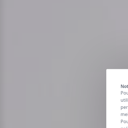
Not
Pou
uti
per
mei
Pou