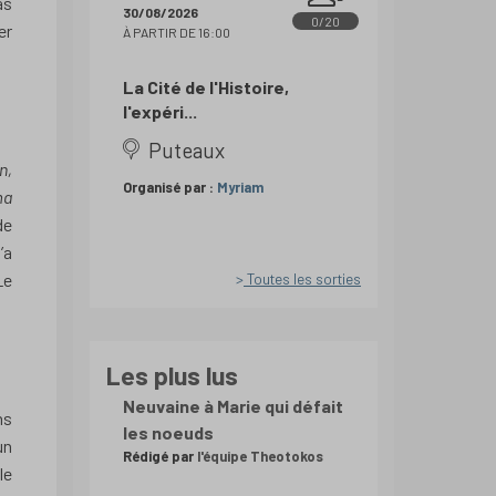
as
30/08/2026
0/20
er
À PARTIR DE 16:00
La Cité de l'Histoire,
l'expéri...
Puteaux
n,
Organisé par :
Myriam
ma
de
’a
Toutes les sorties
Le
Les plus lus
Neuvaine à Marie qui défait
ns
les noeuds
un
Rédigé par
l'équipe Theotokos
le