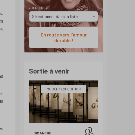
Je suis...
s,
es
e,
En route vers l'amour
durable !
Sortie à venir
as
MUSÉE / EXPOSITION
e.
us
es
DIMANCHE