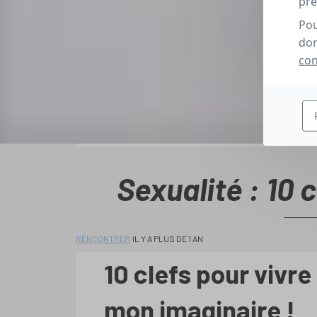
pré
Pou
don
con
Sexualité : 10 c
RENCONTRER
IL Y A PLUS DE 1 AN
10 clefs pour vivre
mon imaginaire !