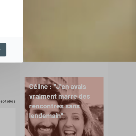
r
Céline : "J'en avais
vraiment marre des
Theotokos
rencontres sans
lendemain"