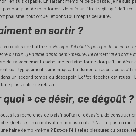
on j’en suis capable. En faisant mémoire de ce passé, je ne suis p
 pas non plus de mes forces. Je suis un être fragile qui doit rest
omphalisme, tout orgueil et donc tout mépris de l’autre.
raiment en sortir ?
ne veux plus me battre : «
Puisque j’ai chuté, puisque je ne vaux rie
l’être du tout : je n’aime pas la demi-mesure. Je remettrai en ordre 
nre de raisonnement cache une certaine forme d’orgueil, un désir 
ment est typiquement démoniaque. Le démon a réussi, puisqu’il m
dans un second temps au désespoir. L’effet ricochet est réussi. 
 ne plus vouloir se relever.
r quoi » ce désir, ce dégoût ?
utes les recherches de plaisir solitaire, d’évasion, de constructio
erche. Quelle est ma motivation inconsciente ? N’ai-je pas en moi 
, une haine de moi-même ? Est-ce lié à telles blessures du passé, tel