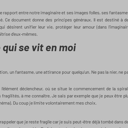
 le rapport entre notre imaginaire et ses images folles, ses fantasme
ité. Ce document donne des principes généraux. Il est destiné à d
i désirent unifier leur vie, protéger leur amour (dans l’imaginair
maîtrise d’eux-mêmes.
e qui se vit en moi
tion, un fantasme, une attirance pour quelqu’un. Ne pas la nier, ne p
ine, l’élément déclencheur, où se situe le commencement de la spiral
ragilités, à me connaître. Je sais par exemple que je peux être pl
néma). Du coup je limite volontairement mes choix.
rappeler que je reste fragile car je suis peut-être déjà tombé dans d