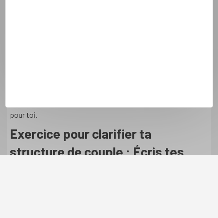
C’est un travail qui au départ, se fait indépendamment de
l’autre, mais qui va ensuite nécessiter plusieurs discussions
pour traiter de ce sujet avec l’autre.
Maintenant, je te propose de dresser la liste de tous les
engagements auxquels tu es prêt(e) à t’engager au sein du
couple. Dresse une liste très exhaustive, tu seras toujours à
même par la suite et en fonction des échanges avec ton
partenaire de supprimer certains engagements si tu juges
qu’ils ne sont en réalité pas structurels (pas indispensables)
pour toi.
Exercice pour clarifier ta
structure de couple : Écris tes
engagements !
Ex : Je m’engage à : respecter l’autre, à être honnête et
sincère, à avoir une sexualité exclusive, à assumer et prendre
pleinement ma responsabilité, à aider et soutenir l’autre dans