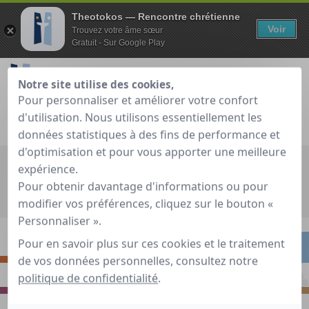
Theotokos — Rencontre chrétienne
Voir
Trouvez votre âme sœur
Gratuit - Sur Google Play
Notre site utilise des cookies,
Pour personnaliser et améliorer votre confort
d'utilisation. Nous utilisons essentiellement les
Je teste gratuitement
Déjà membre ?
données statistiques à des fins de performance et
d'optimisation et pour vous apporter une meilleure
Recherche globale
expérience.
Pour obtenir davantage d'informations ou pour
Accueil
»
Guide de rencontre chrétienne
»
Rencontrer
»
5
modifier vos préférences, cliquez sur le bouton «
Points pour réussir son couple
Personnaliser ».
Pour en savoir plus sur ces cookies et le traitement
S'INTERROGER
RENCONTRER
de vos données personnelles, consultez notre
politique de confidentialité
.
PRIER
S'INSPIRER