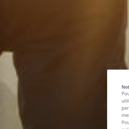
Not
Pou
uti
per
mei
Pou