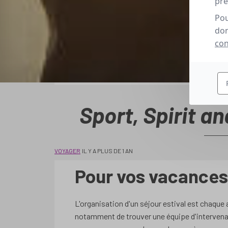
pré
Pou
don
con
Sport, Spirit an
VOYAGER
IL Y A PLUS DE 1 AN
Pour vos vacances 
L'organisation d'un séjour estival est chaque
notamment de trouver une équipe d'intervenan