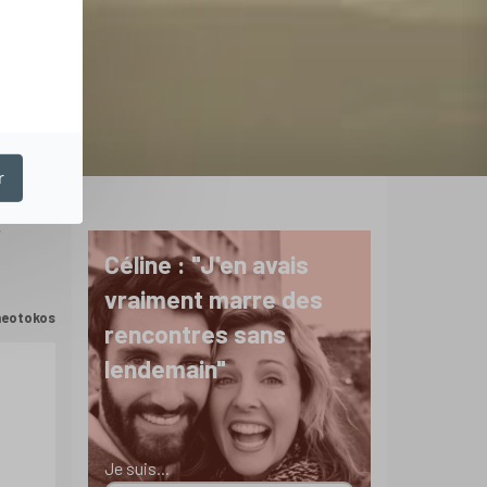
r
!
Céline : "J'en avais
vraiment marre des
Theotokos
rencontres sans
lendemain"
Je suis...