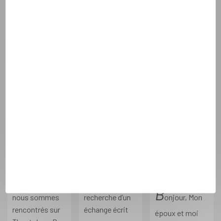
notre désir de
coup de cœur,
nous avoir
construire un
avec photo
permis d’établir
mariage
floutée, s’est
une relation
catholique et
présenté et j'ai
amicale riche en
notre
eu […]
partage de nos
espérance […]
parcours […]
Lire la suite
Lire la suite
Lire la suite
David
Marie
Claire-
,
,
Marie
54 ans
27 ans
,
40 ans
nîmes
bourg en bresse
alma
B
J’
onjour, Nous
étais à la
B
nous sommes
recherche d’un
onjour, Mon
rencontrés sur
échange écrit
époux et moi