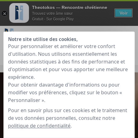
Theotokos — Rencontre chrétienne
Voir
Trouvez votre âme sœur
Gratuit - Sur Google Play
Notre site utilise des cookies,
Pour personnaliser et améliorer votre confort
Je teste gratuitement
Déjà membre ?
d'utilisation. Nous utilisons essentiellement les
données statistiques à des fins de performance et
Accueil
»
Témoignages de rencontres
d'optimisation et pour vous apporter une meilleure
expérience.
Pour obtenir davantage d'informations ou pour
modifier vos préférences, cliquez sur le bouton «
Personnaliser ».
Pour en savoir plus sur ces cookies et le traitement
de vos données personnelles, consultez notre
politique de confidentialité
.