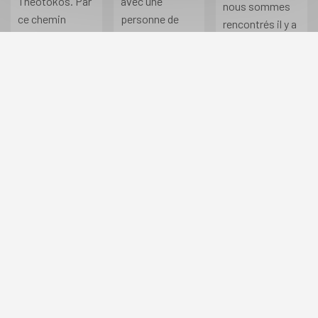
Theotokos. Par
avec une
nous sommes
ce chemin
personne de
rencontrés il y a
virtuel qui s'est
valeur qui
11 ans, grâce à
vite avéré
puisse partager
vous et nous
comme une
mes idéaux. J’ai
fêtons cette
évidence. Nous
un ainsi
année nos 10
remercions
rencontré mon
ans de mariage.
l'équipe du site
fiancé sur
Un grand merci.
pour avoir
Theotokos et
Votre site
participé à aider
nous nous
fonctionne pour
notre rencontre
préparons à
tous ceux qui
[…]
présent au […]
sont dans […]
Lire la suite
Lire la suite
Lire la suite
Charger plus de témoignages