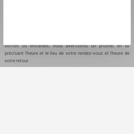
entraide avec une personne avec laquelle vous avez
sympathisé via nos services. Pour votre sécurité, nous vous
conseillons
d'organiser vos premières rencontres avec
une personne inconnue dans un lieu public en présence
de tiers
(restaurants, cafés, salles de spectacles, musées,…).
Il est important qu’avant de vous rendre à ces rencontres,
sorties ou entraides, vous avertissiez un proche, en lui
précisant l’heure et le lieu de votre rendez-vous et l’heure de
votre retour
5 -
ne jamais répondre à un courrier ou à un interlocuteur
douteux, agressif, irrespectueux
.
6 -
ne jamais envoyer d'argent à votre interlocuteur sous
quelque forme que ce soit
, même après un échange de
plusieurs semaines.
Suivre tous les conseils de sécurité