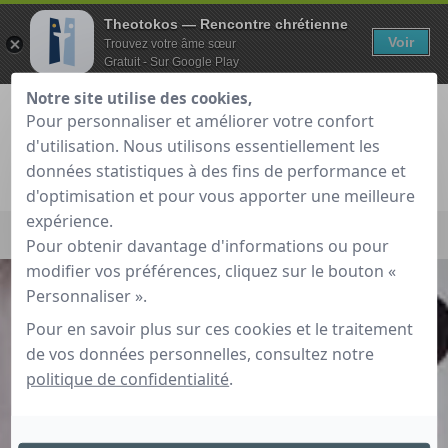
Theotokos — Rencontre chrétienne
Voir
Trouvez votre âme sœur
Gratuit - Sur Google Play
Notre site utilise des cookies,
Pour personnaliser et améliorer votre confort
d'utilisation. Nous utilisons essentiellement les
données statistiques à des fins de performance et
Je teste gratuitement
Déjà membre ?
d'optimisation et pour vous apporter une meilleure
expérience.
Accueil
»
Aides et conseils
»
Nos conseils sécurité
»
Conseils
Pour obtenir davantage d'informations ou pour
pour naviguer en toute sécurité sur Theotokos
modifier vos préférences, cliquez sur le bouton «
Personnaliser ».
Pour en savoir plus sur ces cookies et le traitement
de vos données personnelles, consultez notre
politique de confidentialité
.