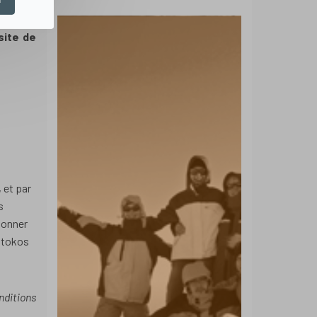
site de
 et par
s
 donner
otokos
nditions