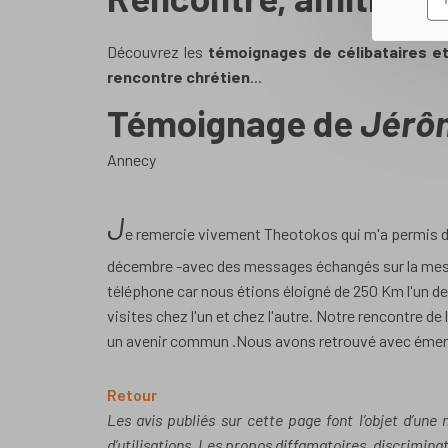
Découvrez les
témoignages de célibataires e
rencontre chrétien
...
Témoignage de
Jérô
annecy
J
e remercie vivement Theotokos qui m'a permis de
décembre -avec des messages échangés sur la mess
téléphone car nous étions éloigné de 250 Km l'un de 
visites chez l'un et chez l'autre. Notre rencontre de 
un avenir commun .Nous avons retrouvé avec émer
Retour
Les avis publiés sur cette page font l’objet d’une
d’utilisations. Les propos diffamatoires, discriminato