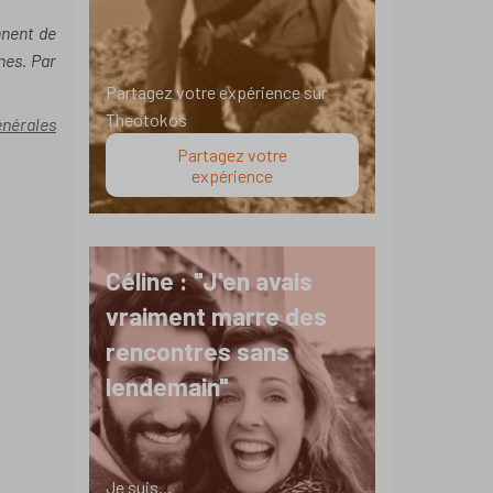
nnent de
nes. Par
Partagez votre expérience sur
Theotokos
énérales
Partagez votre
expérience
Céline : "J'en avais
vraiment marre des
rencontres sans
lendemain"
Je suis...