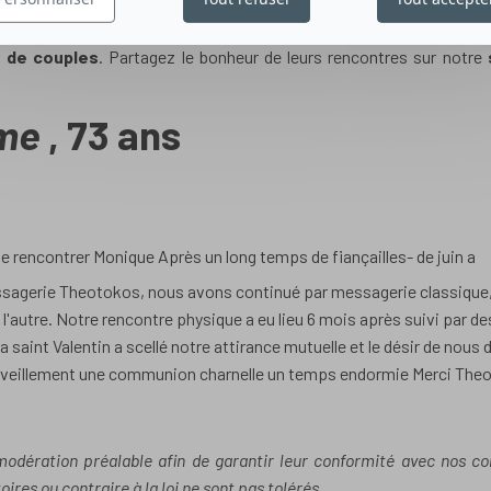
t de couples
. Partagez le bonheur de leurs rencontres sur notre
me
, 73 ans
 rencontrer Monique Après un long temps de fiançailles- de juin a
agerie Theotokos, nous avons continué par messagerie classique,
l'autre. Notre rencontre physique a eu lieu 6 mois après suivi par de
la saint Valentin a scellé notre attirance mutuelle et le désir de nous
veillement une communion charnelle un temps endormie Merci The
 modération préalable afin de garantir leur conformité avec nos co
ires ou contraire à la loi ne sont pas tolérés.