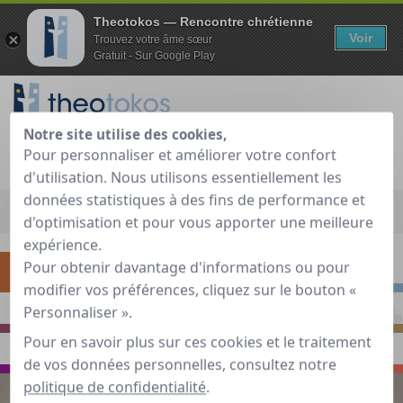
Theotokos — Rencontre chrétienne
Voir
Trouvez votre âme sœur
Gratuit - Sur Google Play
Notre site utilise des cookies,
Je teste gratuitement
Déjà membre ?
Pour personnaliser et améliorer votre confort
d'utilisation. Nous utilisons essentiellement les
données statistiques à des fins de performance et
Accueil
»
Guide de rencontre chrétienne
»
S'interroger
»
Quand
d'optimisation et pour vous apporter une meilleure
commence le temps de fiançailles ?
expérience.
Pour obtenir davantage d'informations ou pour
S'INTERROGER
RENCONTRER
modifier vos préférences, cliquez sur le bouton «
Personnaliser ».
PRIER
S'INSPIRER
Pour en savoir plus sur ces cookies et le traitement
VOYAGER
ECHANGER
de vos données personnelles, consultez notre
politique de confidentialité
.