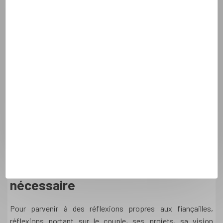
difficile. Si les fiancés s’aiment vraiment, leur désir d’union va
grandir au fil des mois et c’est jouer avec le feu que de
s’imposer un trop long temps d’attente avant de se donner
l’un à l’autre. Si vos fiançailles sont parties pour durer plus
longtemps que cela, discutez en avec un père et interrogez-
vous sur le bien-fondé de la raison qui vous fait retarder votre
mariage.
Cependant il ne faut pas se focaliser sur la durée mais plutôt
sur les différentes étapes qu’il reste à franchir avant
d’échanger les consentements. Si les temps sont durs, il est
nécessaire de demander les grâces des fiançailles qui nous
aident à avancer
Fiançailles : un temps de réflexion
nécessaire
Pour parvenir à des réflexions propres aux fiançailles,
réflexions portant sur le couple, ses projets, sa vision