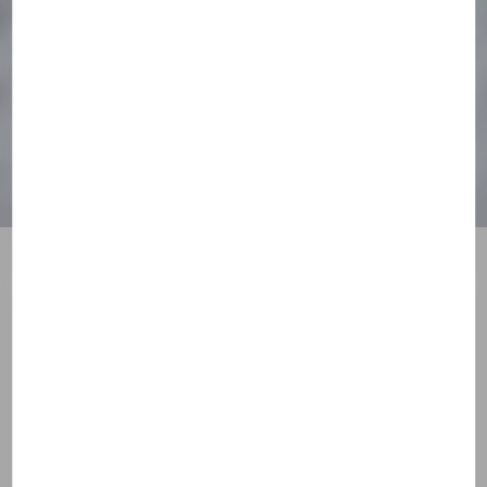
Quand commence le temps
de fiançailles ?
S'INTERROGER
IL Y A PLUS DE 1 AN
Rédigé par
l'équipe Theotokos
"Quand le temps des fiançailles