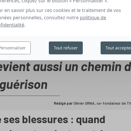
férences, cliquez sur le bouton « Personnaliser ».
r en savoir plus sur ces cookies et le traitement de vos
nées personnelles, consultez notre
politique de
fidentialité
.
Personnaliser
Tout refuser
Tout accepte
evient aussi un chemin 
guérison
Rédigé par
Olivier ORNA, co-fondateur de 
 ses blessures : quand