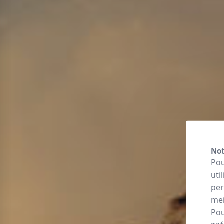
Not
Pou
uti
per
mei
Pou