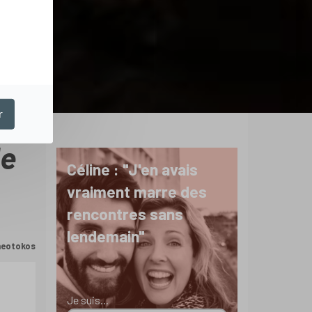
r
de
Céline : "J'en avais
vraiment marre des
rencontres sans
lendemain"
Theotokos
Je suis...