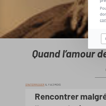
pré
Pou
don
con
Quand l’amour d
S'INTERROGER
IL Y A 2 MOIS
Rencontrer malgré