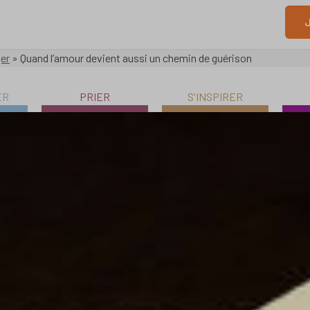
J
ger
»
Quand l’amour devient aussi un chemin de guérison
ER
PRIER
S'INSPIRER