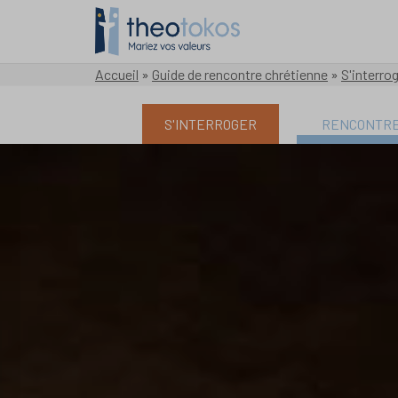
Accueil
»
Guide de rencontre chrétienne
»
S'interro
S'INTERROGER
RENCONTR