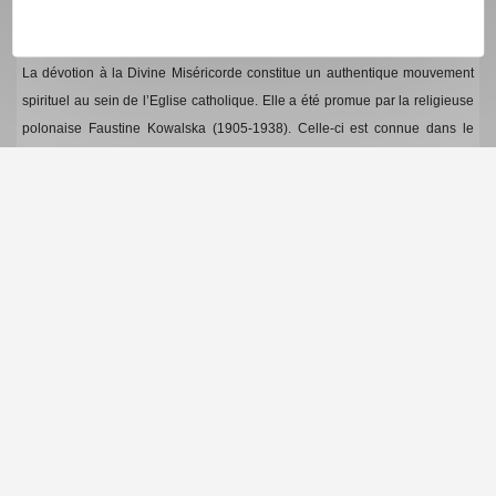
Vierge de Fatima avait demandé dans un message de consacrer tous les
premiers samedis du mois au Cœur Immaculé de Marie.
La dévotion à la Divine Miséricorde constitue un authentique mouvement
spirituel au sein de l’Eglise catholique. Elle a été promue par la religieuse
polonaise Faustine Kowalska (1905-1938). Celle-ci est connue dans le
monde entier pour avoir fait peindre la fameuse icône du Christ
Miséricordieux d'après l'apparition dont elle avait été favorisée, pour faire
connaître au monde la Miséricorde du Cœur de Jésus.
Pour aller plus loin
Neuvaine à la Divine Miséricorde
Découvrir la Divine Miséricorde
Je suis ton fils prodigue
Share
0