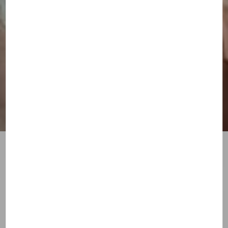
Le Dimanche de la
Miséricorde
PRIER
IL Y A PLUS DE 1 AN
Rédigé par
l'équipe Theotokos