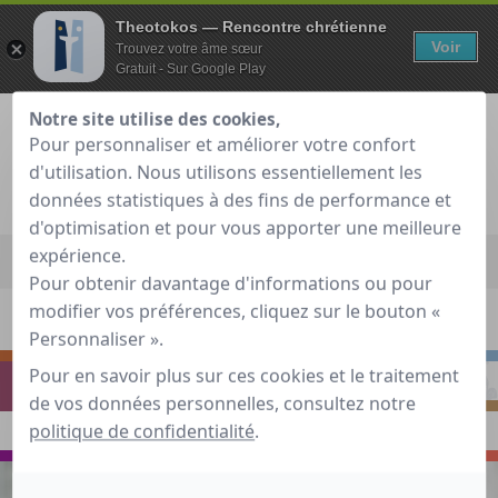
Theotokos — Rencontre chrétienne
Voir
Trouvez votre âme sœur
Gratuit - Sur Google Play
Notre site utilise des cookies,
Pour personnaliser et améliorer votre confort
d'utilisation. Nous utilisons essentiellement les
Je teste gratuitement
Déjà membre ?
données statistiques à des fins de performance et
d'optimisation et pour vous apporter une meilleure
Accueil
»
Guide de rencontre chrétienne
»
Prier
»
Le Dimanche
expérience.
de la Miséricorde
Pour obtenir davantage d'informations ou pour
modifier vos préférences, cliquez sur le bouton «
S'INTERROGER
RENCONTRER
Personnaliser ».
Pour en savoir plus sur ces cookies et le traitement
PRIER
S'INSPIRER
de vos données personnelles, consultez notre
politique de confidentialité
.
VOYAGER
ECHANGER