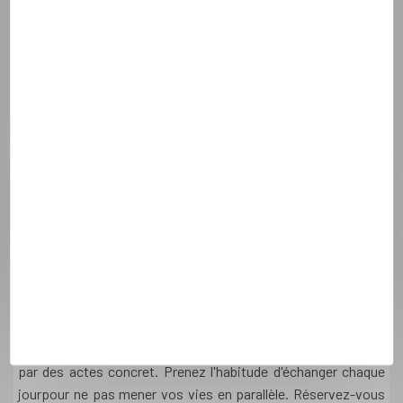
mutuellement pour mieux vous comprendre : c'est une
preuve d'amour
. Que chacun ait à cœur departager avec
l'autre tout simplement ce qu’il vit, ce qu’il ressent, ce qu'il
veut : cela évite les non-dits, les malentendus el les
reproches stériles. Évitez les paroles blessantes et pensez à
vous demander pardon si vous regrettez certains propos. Au
contraire, n’ayez pas peur de vous dire et de vous redire des
mots d’amour
, des encouragements, des paroles
valorisantes qui contruisent peu à peu votre
amour durable
.
Clef 3 - Entretenez l’amour au quotidien
pour qu'il devienne durable
Le
sentiment amoureux
connaît des fluctuations
naturelles dans la vie d'un couple - il se transforme et ne se
limite pas à ce que l’on ressent affectivement.
L’amour
durable
peut-être entretenu au quotidien avec de la volonté,
par des actes concret. Prenez l'habitude d'échanger chaque
jourpour ne pas mener vos vies en parallèle. Réservez-vous