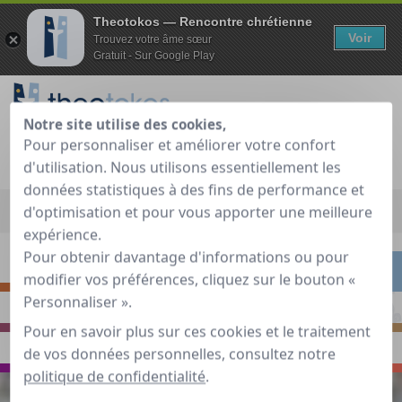
Theotokos — Rencontre chrétienne
Voir
Trouvez votre âme sœur
Gratuit - Sur Google Play
Notre site utilise des cookies,
Pour personnaliser et améliorer votre confort
Je teste gratuitement
Déjà membre ?
d'utilisation. Nous utilisons essentiellement les
données statistiques à des fins de performance et
Accueil
»
Guide de rencontre chrétienne
»
Rencontrer
»
d'optimisation et pour vous apporter une meilleure
Rencontre : 5 clefs pour construire un amour durable
expérience.
Pour obtenir davantage d'informations ou pour
S'INTERROGER
RENCONTRER
modifier vos préférences, cliquez sur le bouton «
Personnaliser ».
PRIER
S'INSPIRER
Pour en savoir plus sur ces cookies et le traitement
VOYAGER
ECHANGER
de vos données personnelles, consultez notre
politique de confidentialité
.