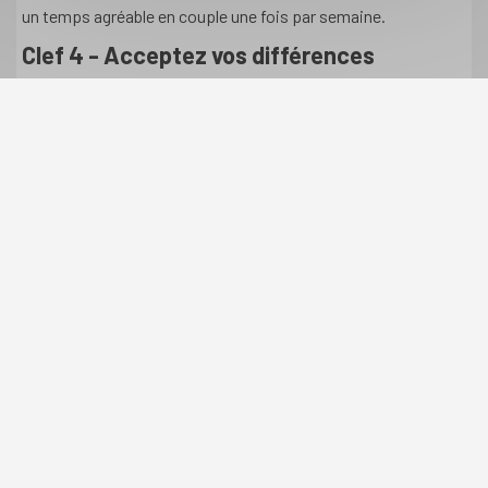
un temps agréable en couple une fois par semaine.
Clef 4 - Acceptez vos différences
Ne vous effrayez pas des difficultés qui apparaissent entre
vous au quotidien. Ne cherchez pas à les gommer ou à être
identiques mais laissez-vous assez d'espace pour que
chacun puisse être lui-même. Faites effort pour mieux
comprendre vos caractères et ce qui les distingue. Portez un
regard positif sur vos qualités respectives et valorisez-vous
mutuellement. Appuyez-vous l'un sur l'autre de façon
confiante pour mener votre vie.
Clef 5 - Partagez les tâches matérielles
Cherchez à vivre toute tâche matérielle dans l'amour. Prenez
votre part du travail domestique dans un esprit de service et
de don pour votre couple et votre famille. Pensez à remercier
souvent votre conjoint pour ce qu'il fait, ne considérez pas
cela comme normal. Si vous êtes submerge, demandez lui de