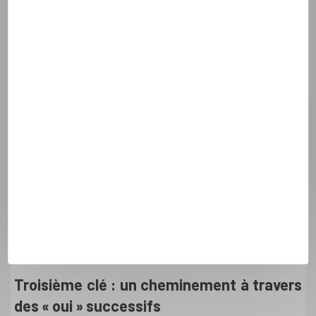
discorde, mais mise en lumière des besoins de chacun,
écoute, respect, et occasion de vivre l’amour en vérité et
dans le concret.
Les différences ne sont pas forcément
des obstacles
Par ailleurs, un couple n’est pas constitué de deux copies
conformes l’une de l’autre : chacun a des besoins, des centres
d’intérêts qui lui sont personnels et tout n’est pas forcément
partagé à la même mesure. Les aspects où nous sommes
différents sont-ils à l’origine de tensions profondes (par
exemple s’ils concernent les convictions, les choix moraux)
ou peuvent-ils être abordés sereinement et chacun pourra
faire un pas vers l’autre tout en restant lui-même, dans une
relation harmonieuse ?
Troisième clé : un cheminement à travers
des « oui » successifs