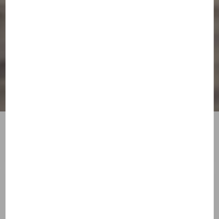
Reconnaître le grand amour
: clés de discernement
RENCONTRER
IL Y A PLUS DE 1 AN
Rédigé par
Blandine, de l'équipe Theotokos