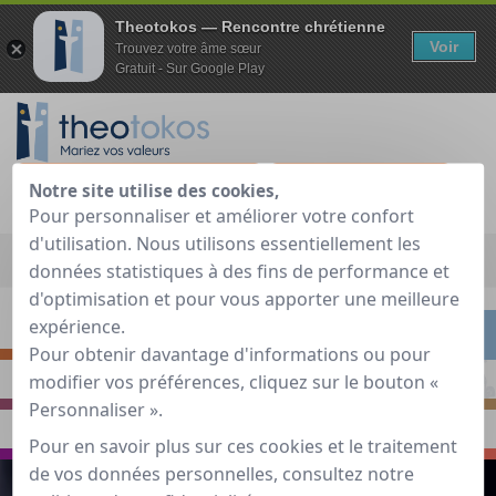
Theotokos — Rencontre chrétienne
Voir
Trouvez votre âme sœur
Gratuit - Sur Google Play
Je teste gratuitement
Déjà membre ?
Notre site utilise des cookies,
Pour personnaliser et améliorer votre confort
d'utilisation. Nous utilisons essentiellement les
Accueil
»
Guide de rencontre chrétienne
»
Rencontrer
»
données statistiques à des fins de performance et
Reconnaître le grand amour : clés de discernement
d'optimisation et pour vous apporter une meilleure
expérience.
S'INTERROGER
RENCONTRER
Pour obtenir davantage d'informations ou pour
modifier vos préférences, cliquez sur le bouton «
PRIER
S'INSPIRER
Personnaliser ».
VOYAGER
ECHANGER
Pour en savoir plus sur ces cookies et le traitement
de vos données personnelles, consultez notre