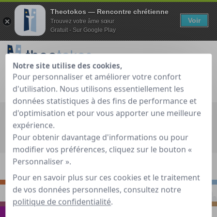
Theotokos — Rencontre chrétienne
Voir
Trouvez votre âme sœur
Gratuit - Sur Google Play
Notre site utilise des cookies,
Pour personnaliser et améliorer votre confort
Je teste gratuitement
Déjà membre ?
d'utilisation. Nous utilisons essentiellement les
données statistiques à des fins de performance et
d'optimisation et pour vous apporter une meilleure
Recherche globale
expérience.
Accueil
»
Guide de rencontre chrétienne
»
Voyager
»
"Snow,
Pour obtenir davantage d'informations ou pour
Spirit and Salsa" à La Plagne !
modifier vos préférences, cliquez sur le bouton «
Personnaliser ».
S'INTERROGER
RENCONTRER
Pour en savoir plus sur ces cookies et le traitement
de vos données personnelles, consultez notre
PRIER
S'INSPIRER
politique de confidentialité
.