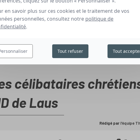
férences, cliquez sur le bouton « Personnaliser ».
r en savoir plus sur ces cookies et le traitement de vos
nées personnelles, consultez notre
politique de
fidentialité
.
Personnaliser
Tout refuser
Tout accepte
es célibataires chrétien
D de Laus
Rédigé par
l'équipe 