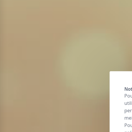
Not
Pou
uti
per
mei
Pou