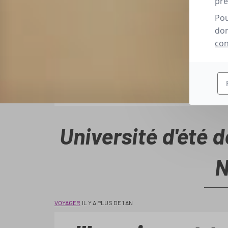
pré
Pou
don
con
Université d'été d
N
VOYAGER
IL Y A PLUS DE 1 AN