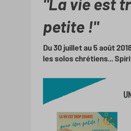
"La vie est t
petite !"
Du 30 juillet au 5 août 20
les solos chrétiens... Spir