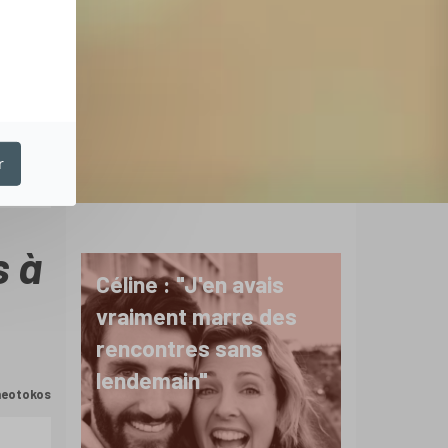
r
s à
Céline : "J'en avais
vraiment marre des
rencontres sans
lendemain"
Theotokos