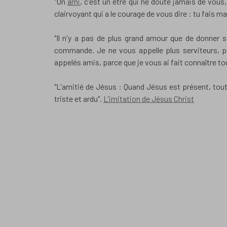
"Un
ami
, c'est un être qui ne doute jamais de vous
clairvoyant qui a le courage de vous dire : tu fais ma
"Il n'y a pas de plus grand amour que de donner 
commande. Je ne vous appelle plus serviteurs, pa
appelés amis, parce que je vous ai fait connaître to
"L'amitié de Jésus : Quand Jésus est présent, tout e
triste et ardu".
L'imitation de Jésus Christ