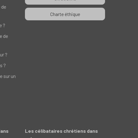
e de
Charte éthique
e ?
te de
ur ?
s ?
e sur un
dans
Les célibataires chrétiens dans