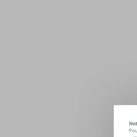
Not
Pou