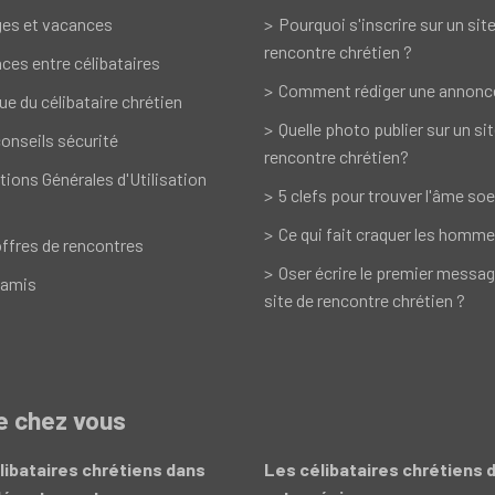
es et vacances
Pourquoi s'inscrire sur un sit
rencontre chrétien ?
ces entre célibataires
Comment rédiger une annonc
ue du célibataire chrétien
Quelle photo publier sur un si
onseils sécurité
rencontre chrétien?
tions Générales d'Utilisation
5 clefs pour trouver l'âme soe
Ce qui fait craquer les homme
ffres de rencontres
Oser écrire le premier messag
 amis
site de rencontre chrétien ?
de chez vous
libataires chrétiens dans
Les célibataires chrétiens 