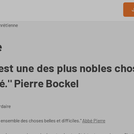
J
hrétienne
e
 est une des plus nobles ch
é." Pierre Bockel
rdaire
it ensemble des choses belles et difficiles."
Abbé Pierre