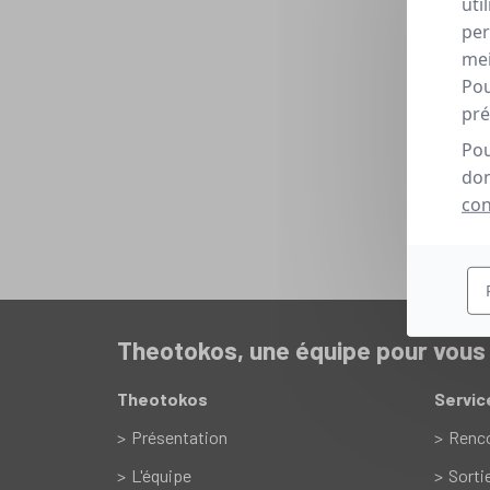
uti
per
mei
Pou
pré
Pou
don
con
Theotokos, une équipe pour vou
Theotokos
Servic
Présentation
Renc
L'équipe
Sorti