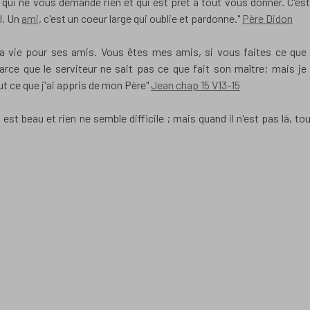
, qui ne vous demande rien et qui est prêt à tout vous donner. C'est
l. Un
ami,
c'est un coeur large qui oublie et pardonne."
Père Didon
sa vie pour ses amis. Vous êtes mes amis, si vous faites ce que
rce que le serviteur ne sait pas ce que fait son maître; mais je
ut ce que j'ai appris de mon Père"
Jean chap 15 V13-15
st beau et rien ne semble difficile ; mais quand il n'est pas là, tou