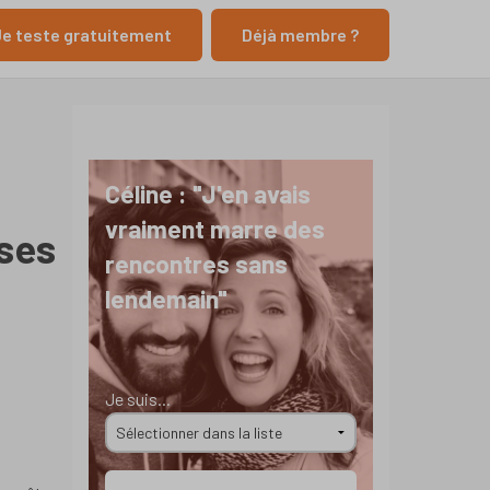
e teste gratuitement
Déjà membre ?
Céline : "J'en avais
vraiment marre des
oses
rencontres sans
lendemain"
Je suis...