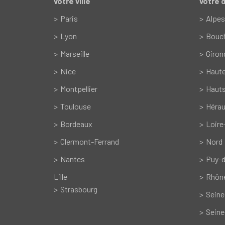
votre ville
votre 
Paris
Alpes
Lyon
Bouc
Marseille
Giron
Nice
Haut
Montpellier
Hauts
Toulouse
Hérau
Bordeaux
Loire
Clermont-Ferrand
Nord
Nantes
Puy-
Lille
Rhôn
Strasbourg
Seine
Seine