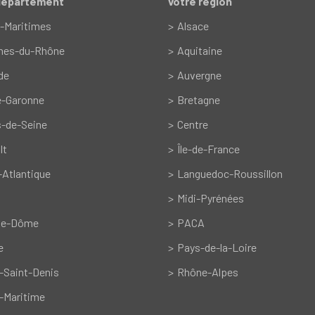
département
votre région
-Maritimes
Alsace
hes-du-Rhône
Aquitaine
de
Auvergne
e-Garonne
Bretagne
-de-Seine
Centre
lt
Île-de-France
-Atlantique
Languedoc-Roussillon
Midi-Pyrénées
de-Dôme
PACA
e
Pays-de-la-Loire
-Saint-Denis
Rhône-Alpes
-Maritime