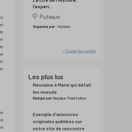
l'expéri...
Puteaux
ix
un
Organisé par :
Myriam
de
en
de
Toutes les sorties
ne
er
un
Les plus lus
Neuvaine à Marie qui défait
les noeuds
Rédigé par
l'équipe Theotokos
me
Exemple d'annonces
sa
originales publiées sur
ne
notre site de rencontre