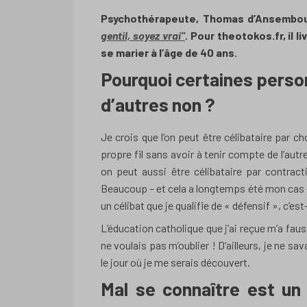
Psychothérapeute, Thomas d’Ansembour
gentil, soyez vrai"
.
Pour theotokos.fr, il l
se marier à l’âge de 40 ans.
Pourquoi certaines person
d’autres non ?
Je crois que l’on peut être célibataire par c
propre fil sans avoir à tenir compte de l’autre
on peut aussi être célibataire par contract
Beaucoup – et cela a longtemps été mon cas – 
un célibat que je qualifie de « défensif », c’es
L’éducation catholique que j’ai reçue m’a fau
ne voulais pas m’oublier ! D’ailleurs, je ne sa
le jour où je me serais découvert.
Mal se connaître est un