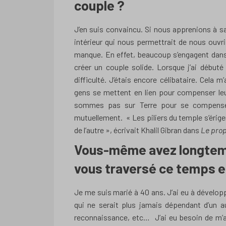
couple ?
J’en suis convaincu. Si nous apprenions à s
intérieur qui nous permettrait de nous ouvrir
manque. En effet, beaucoup s’engagent dans 
créer un couple solide. Lorsque j’ai débu
difficulté. J’étais encore célibataire. Cela
gens se mettent en lien pour compenser leur
sommes pas sur Terre pour se compense
mutuellement. « Les piliers du temple s’érige
de l’autre », écrivait Khalil Gibran dans
Le pro
Vous-même avez longtemp
vous traversé ce temps e
Je me suis marié à 40 ans. J’ai eu à développ
qui ne serait plus jamais dépendant d’un au
reconnaissance, etc… J’ai eu besoin de m’an