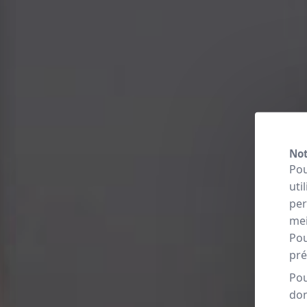
Not
Pou
uti
per
mei
Pou
pré
Pou
don