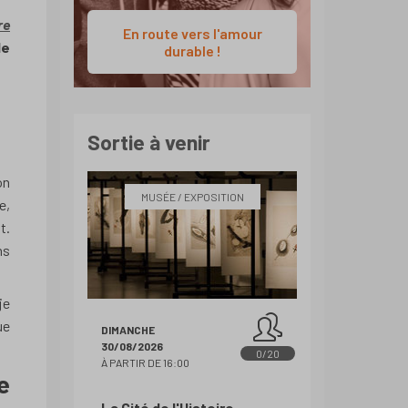
re
En route vers l'amour
de
durable !
Sortie à venir
on
MUSÉE / EXPOSITION
e,
t.
ns
je
ue
DIMANCHE
30/08/2026
0/20
À PARTIR DE 16:00
e
La Cité de l'Histoire,