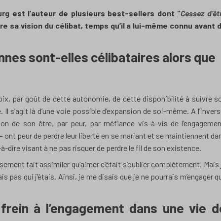
g est l’auteur de plusieurs best-sellers dont
"
Cessez d’êt
ivre sa vision du célibat, temps qu’il a lui-même connu avant 
nes sont-elles célibataires alors que
hoix, par goût de cette autonomie, de cette disponibilité à suivre s
. Il s’agit là d’une voie possible d’expansion de soi-même. A l’invers
ion de son être, par peur, par méfiance vis-à-vis de l’engagemen
ont peur de perdre leur liberté en se mariant et se maintiennent da
t-à-dire visant à ne pas risquer de perdre le fil de son existence.
ssement fait assimiler qu’aimer c’était s’oublier complètement. Mais 
vais pas qui j’étais. Ainsi, je me disais que je ne pourrais m’engager q
 frein à l’engagement dans une vie d