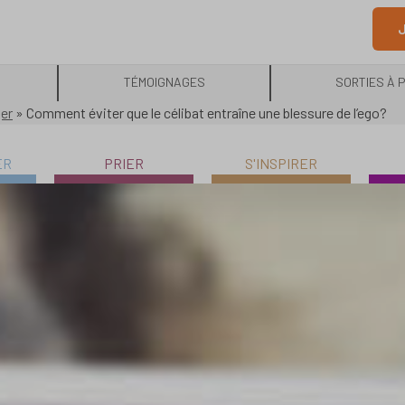
J
TÉMOIGNAGES
SORTIES À 
ger
»
Comment éviter que le célibat entraîne une blessure de l’ego?
ER
PRIER
S'INSPIRER