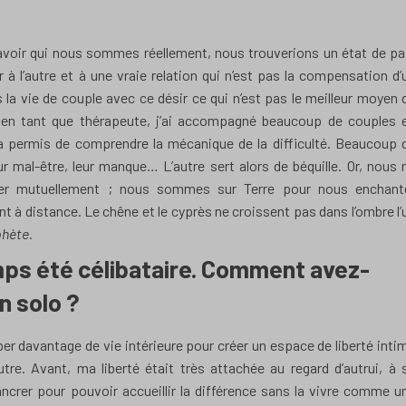
avoir qui nous sommes réellement, nous trouverions un état de pa
 à l’autre et à une vraie relation qui n’est pas la compensation d’
la vie de couple avec ce désir ce qui n’est pas le meilleur moyen 
té en tant que thérapeute, j’ai accompagné beaucoup de couples 
 m’a permis de comprendre la mécanique de la difficulté. Beaucoup 
 mal-être, leur manque… L’autre sert alors de béquille. Or, nous 
r mutuellement ; nous sommes sur Terre pour nous enchant
nt à distance. Le chêne et le cyprès ne croissent pas dans l’ombre l’
phète.
s été célibataire. Comment avez-
n solo ?
er davantage de vie intérieure pour créer un espace de liberté inti
tre. Avant, ma liberté était très attachée au regard d’autrui, à 
crer pour pouvoir accueillir la différence sans la vivre comme u