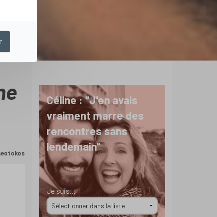
r
ne
Céline : "J'en avais
vraiment marre des
rencontres sans
lendemain"
Theotokos
Je suis...