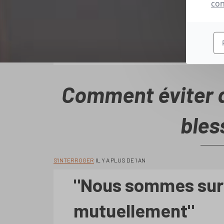
con
Comment éviter q
bles
S'INTERROGER
IL Y A PLUS DE 1 AN
"Nous sommes sur 
mutuellement"