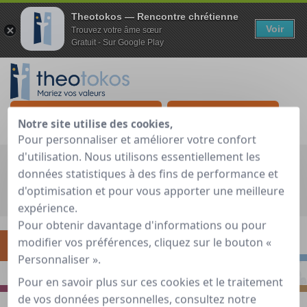
Theotokos — Rencontre chrétienne
Voir
Trouvez votre âme sœur
Gratuit - Sur Google Play
Je teste gratuitement
Déjà membre ?
Notre site utilise des cookies,
Pour personnaliser et améliorer votre confort
d'utilisation. Nous utilisons essentiellement les
Recherche globale
données statistiques à des fins de performance et
d'optimisation et pour vous apporter une meilleure
Accueil
»
Guide de rencontre chrétienne
»
S'interroger
»
Styles
expérience.
d'attachement, insécurité, solitude
Pour obtenir davantage d'informations ou pour
modifier vos préférences, cliquez sur le bouton «
S'INTERROGER
RENCONTRER
Personnaliser ».
PRIER
S'INSPIRER
Pour en savoir plus sur ces cookies et le traitement
de vos données personnelles, consultez notre