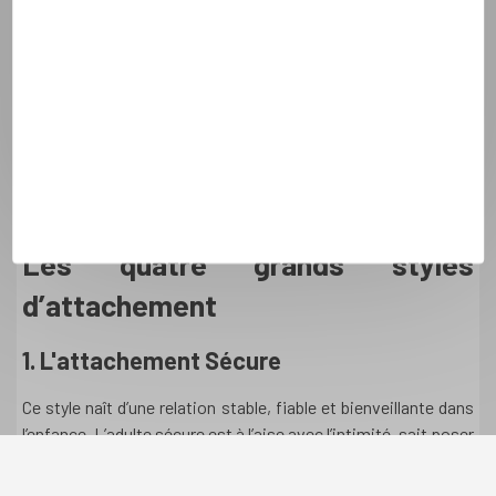
La manière dont nous nous attachons aux autres se
construit dès l’enfance et influence profondément
nos relations adultes. Ces styles d’attachement, bien
étudiés en psychologie, déterminent comment nous
vivons la proximité, la distance, l’intimité… et même la
solitude. Comprendre ces dynamiques peut nous aider
à mieux saisir nos comportements relationnels et à
sortir de cercles parfois douloureux.
Les quatre grands styles
d’attachement
1. L'attachement Sécure
Ce style naît d’une relation stable, fiable et bienveillante dans
l’enfance. L’adulte sécure est à l’aise avec l’intimité, sait poser
des limites saines, et supporte bien la solitude. Il est capable
de demander du soutien, tout en restant autonome.