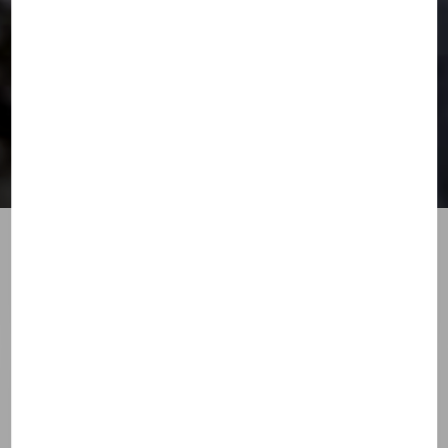
La Sainteté ? Pour qui ?
PRIER
IL Y A PLUS DE 1 AN
Rédigé par
l'équipe Theotokos
Fête de la Toussaint : Tous
appelés à devenir saints ?