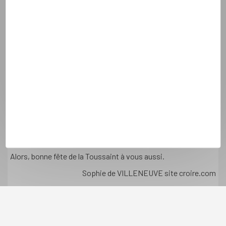
donner sa vie dans le martyr, un autre fonder d'un ordre, un
autre vouer son existence aux pauvres, un autre encore être
tout simplement portier dans une école ...
Les saints sont auprès de Dieu. Ils sont vivants. C'est le sens
de notre fête aujourd'hui. Les saints n'ont pas abandonné la
solidarité humaine. " Je passerai mon ciel à faire du bien sur la
terre.. " affirmait Thérèse de Lisieux. Et c'est en ce sens qu'il
faut lire les miracles : ils sont la preuve de l'attention d'un
saint à ses frères humains. Rien d'étonnant donc à ce qu'un
miracle soit reconnu comme un des éléments qui entrent en
compte dans la canonisation d'un individu.
Alors, bonne fête de la Toussaint à vous aussi.
Sophie de VILLENEUVE site croire.com
Pour aller plus loin
Toussaint : l'esprit de fête !