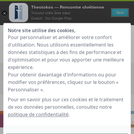
Theotokos — Rencontre chrétienne
Voir
Trouvez votre âme sœur
Gratuit - Sur Google Play
Notre site utilise des cookies,
Pour personnaliser et améliorer votre confort
d'utilisation. Nous utilisons essentiellement les
Je teste gratuitement
Déjà membre ?
données statistiques à des fins de performance et
d'optimisation et pour vous apporter une meilleure
expérience.
Recherche globale
Pour obtenir davantage d'informations ou pour
modifier vos préférences, cliquez sur le bouton «
Accueil
»
Guide de rencontre chrétienne
»
Prier
»
La Sainteté ?
Personnaliser ».
Pour qui ?
Pour en savoir plus sur ces cookies et le traitement
de vos données personnelles, consultez notre
S'INTERROGER
RENCONTRER
politique de confidentialité
.
PRIER
S'INSPIRER