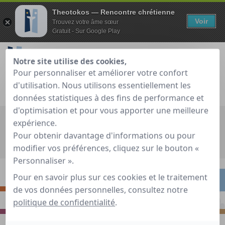
Theotokos — Rencontre chrétienne
Voir
Trouvez votre âme sœur
Gratuit - Sur Google Play
Notre site utilise des cookies,
Pour personnaliser et améliorer votre confort
d'utilisation. Nous utilisons essentiellement les
Je teste gratuitement
Déjà membre ?
données statistiques à des fins de performance et
d'optimisation et pour vous apporter une meilleure
Recherche globale
expérience.
Pour obtenir davantage d'informations ou pour
Accueil
»
Guide de rencontre chrétienne
»
Rencontrer
»
modifier vos préférences, cliquez sur le bouton «
S’emballer pour emballer !
Personnaliser ».
Pour en savoir plus sur ces cookies et le traitement
S'INTERROGER
RENCONTRER
de vos données personnelles, consultez notre
politique de confidentialité
.
PRIER
S'INSPIRER