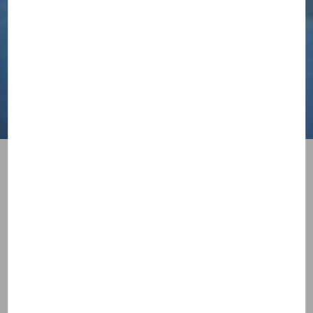
Célibataires, osez l'été !
VOYAGER
IL Y A PLUS DE 1 AN
Rédigé par
l'équipe Theotokos
Pour un été de... déconfinés !
Célibataires : Osez l'été !!! Forts de l'expérience de
l'année dernière, nous pouvons espérer que l'étau du