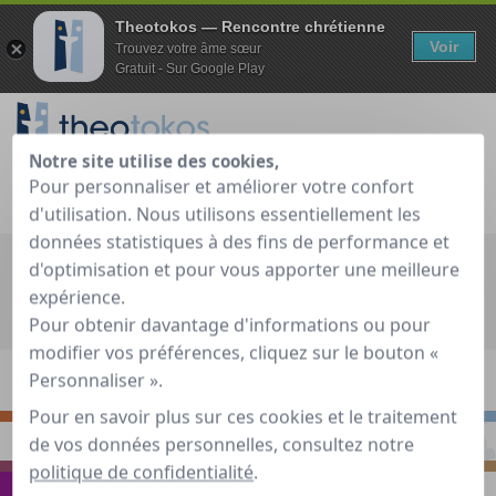
Theotokos — Rencontre chrétienne
Voir
Trouvez votre âme sœur
Gratuit - Sur Google Play
Notre site utilise des cookies,
Pour personnaliser et améliorer votre confort
Je teste gratuitement
Déjà membre ?
d'utilisation. Nous utilisons essentiellement les
données statistiques à des fins de performance et
Recherche globale
d'optimisation et pour vous apporter une meilleure
expérience.
Accueil
»
Guide de rencontre chrétienne
»
Voyager
»
Pour obtenir davantage d'informations ou pour
Célibataires, osez l'été !
modifier vos préférences, cliquez sur le bouton «
Personnaliser ».
S'INTERROGER
RENCONTRER
Pour en savoir plus sur ces cookies et le traitement
de vos données personnelles, consultez notre
PRIER
S'INSPIRER
politique de confidentialité
.