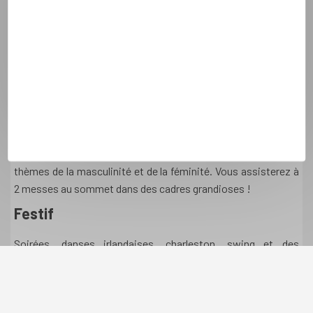
activités sportives de montagne accessibles à tous les
niveaux : randonnée, marche nordique ou afghane, VTT,
accrobranches, via ferrata, tyroliennes... Au programme : 2
randonnées à la journée, 2 demi-journées d'activités au choix
et 1 journée libre pour vivre Pralognan selon vos envies !
Spirituel
Le Père Nicolas ROUSSELOT et des intervenants
spécialistes vous inviteront, 3 matinées, à réfléchir sur les
thèmes de la masculinité et de la féminité. Vous assisterez à
2 messes au sommet dans des cadres grandioses !
Festif
Soirées, danses irlandaises, charleston, swing et des
activités inédites... ponctueront vos soirées, en plus de
toutes les possibilités qu’offrent les animations de la station
(bowling, cinéma, piscine, cafés...).