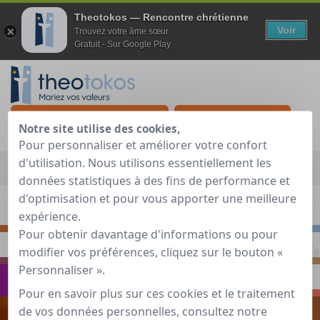
Theotokos — Rencontre chrétienne
Voir
Trouvez votre âme sœur
Gratuit - Sur Google Play
Je teste gratuitement
Déjà membre ?
Notre site utilise des cookies,
Pour personnaliser et améliorer votre confort
Accueil
»
Guide de rencontre chrétienne
»
Voyager
»
Mettre de
d'utilisation. Nous utilisons essentiellement les
la clarté dans ses relations
données statistiques à des fins de performance et
d'optimisation et pour vous apporter une meilleure
expérience.
S'INTERROGER
RENCONTRER
Pour obtenir davantage d'informations ou pour
PRIER
S'INSPIRER
modifier vos préférences, cliquez sur le bouton «
Personnaliser ».
VOYAGER
ECHANGER
Pour en savoir plus sur ces cookies et le traitement
de vos données personnelles, consultez notre