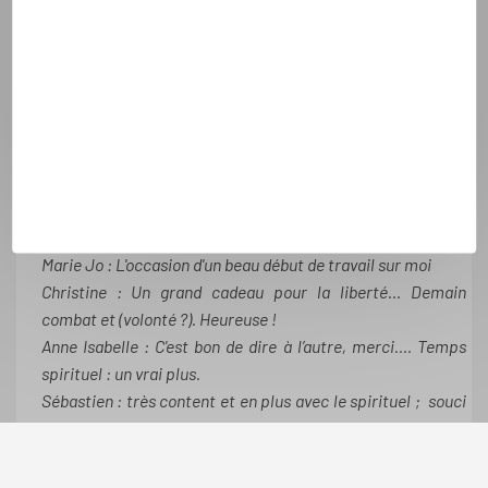
Session célibataires Juillet 2016
Véronique : J’ai beaucoup apprécié, très dense. Le Laus ?
Je croyais que c’était une communauté qui s’agitait autour
de la Vierge… J’ai trouvé beaucoup de profondeur. Temps
d’échanges importants, plein de grande choses !
Nathalie : J'ai aimé la force de la symbolisation
Sylvie : J'avais le désir de découvrir le Laus et cerise sur le
gâteau : un gros travail sur moi !
Marie France : Ce que j'ai préféré ? La soirée "cailloux".
Marie Jo : L'occasion d'un beau début de travail sur moi
Christine : Un grand cadeau pour la liberté… Demain
combat et (volonté ?). Heureuse !
Anne Isabelle : C'est bon de dire à l’autre, merci…. Temps
spirituel : un vrai plus.
Sébastien : très content et en plus avec le spirituel ; souci
; plus de paix. Cadeau
Philippe : J'ai pu exprimé solitude, ma mère…
Jocelyne : Très contente, soirée cailloux : grandiose !