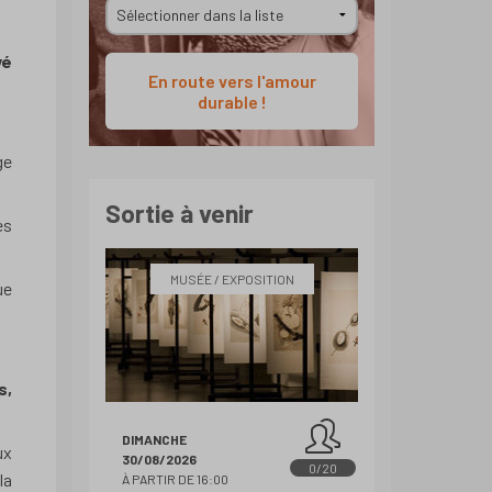
vé
En route vers l'amour
durable !
ge
Sortie à venir
es
MUSÉE / EXPOSITION
ue
s,
DIMANCHE
ux
30/08/2026
0/20
la
À PARTIR DE 16:00