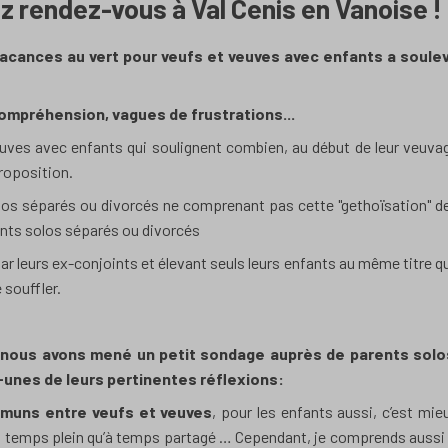
ez rendez-vous à Val Cenis en Vanoise !
 vacances au vert pour veufs et veuves avec enfants a soule
mpréhension, vagues de frustrations...
uves avec enfants qui soulignent combien, au début de leur veuva
proposition.
os séparés ou divorcés ne comprenant pas cette "gethoïsation" d
ents solos séparés ou divorcés
r leurs ex-conjoints et élevant seuls leurs enfants au même titre q
souffler.
 nous avons mené un petit sondage auprès de parents solo
-unes de leurs pertinentes réflexions:
muns entre veufs et veuves
, pour les enfants aussi, c’est mie
 à temps plein qu’à temps partagé … Cependant, j
e comprends aussi 