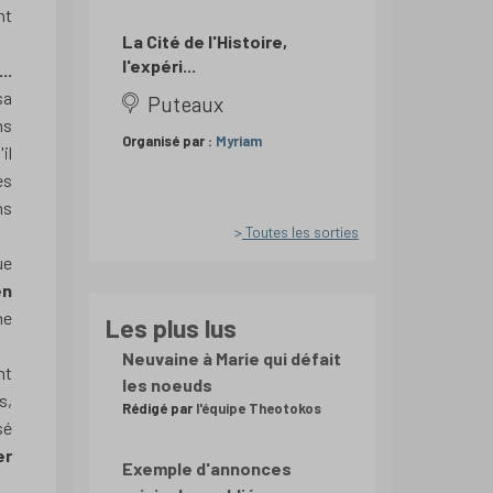
nt
La Cité de l'Histoire,
l'expéri...
..
sa
Puteaux
ns
Organisé par :
Myriam
il
es
ns
Toutes les sorties
ue
en
ne
Les plus lus
Neuvaine à Marie qui défait
nt
les noeuds
s,
Rédigé par
l'équipe Theotokos
sé
er
Exemple d'annonces