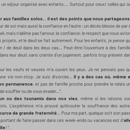
un séjour organisé avec enfants…. Surtout pour ceux/ celles qui o
r aux familles solos
...
il est des points que nous partageons.
 de soi mais aussi la confiance en l'autre ; un décès blesse de par 
nel, mais n’abîme pas l'amour, la confiance, le respect que nous avio
 projets, et le deuil se fait autrement. Pour les enfants, je pense qu'
 / de deuil dans les deux cas... Peut-être l'ouverture à des famill
dans leur deuil, sans crainte d'un jugement, parfois trop présent da
pour les veufs et veuves m'a ouvert les yeux. Je ne pensais pas q
une vie non-stop. Je suis divorcée...
Il y a des cas où, même 
s en permanence
, et pas de famille proche pour prendre le relais u
e souffler ou de vous évader...".
un ou des tsunamis dans nos vies
, même si les raisons so
 fois. L'expérience m'a prouvé qu'écouter la souffrance des autre
source de grande fraternité
... Pour ma part, quelque soit son pas
important de faire passer dans ces week-ends ou vacances est d'
all
lle
! ".