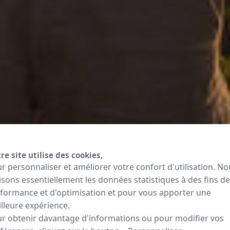
re site utilise des cookies,
r personnaliser et améliorer votre confort d'utilisation. No
lisons essentiellement les données statistiques à des fins de
formance et d'optimisation et pour vous apporter une
lleure expérience.
r obtenir davantage d'informations ou pour modifier vos