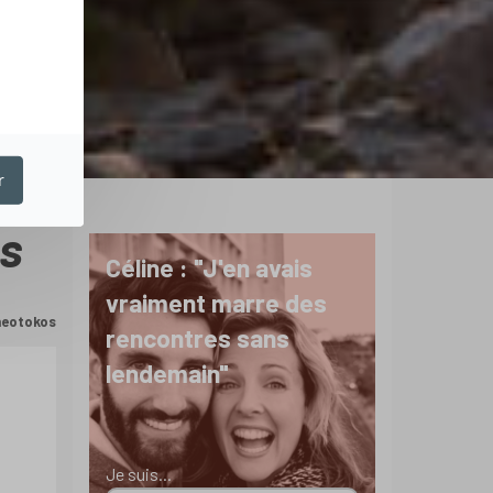
r
os
Céline : "J'en avais
vraiment marre des
Theotokos
rencontres sans
lendemain"
Je suis...