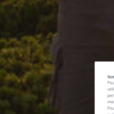
Not
Pou
uti
per
mei
Pou