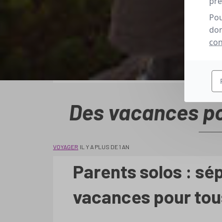
pré
Pou
don
con
Des vacances po
VOYAGER
IL Y A PLUS DE 1 AN
Parents solos : sép
vacances pour tou