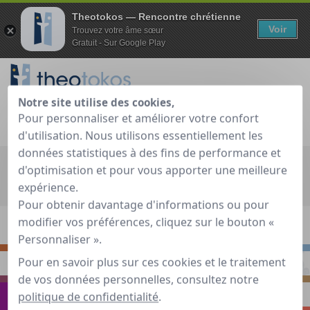
Theotokos — Rencontre chrétienne
Voir
Trouvez votre âme sœur
Gratuit - Sur Google Play
Notre site utilise des cookies,
Pour personnaliser et améliorer votre confort
Je teste gratuitement
Déjà membre ?
d'utilisation. Nous utilisons essentiellement les
données statistiques à des fins de performance et
d'optimisation et pour vous apporter une meilleure
Accueil
»
Guide de rencontre chrétienne
»
Voyager
»
Ca y est,
expérience.
elle est née !
Pour obtenir davantage d'informations ou pour
modifier vos préférences, cliquez sur le bouton «
S'INTERROGER
RENCONTRER
Personnaliser ».
Pour en savoir plus sur ces cookies et le traitement
PRIER
S'INSPIRER
de vos données personnelles, consultez notre
politique de confidentialité
.
VOYAGER
ECHANGER