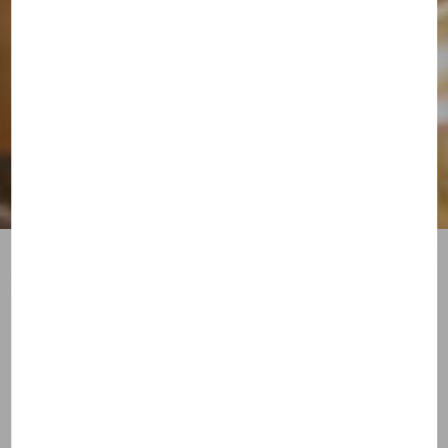
Ca y est, elle est née !
VOYAGER
IL Y A PLUS DE 1 AN
Rédigé par
Olivier ORNA
Theotokos Voyages, l’agence de
voyages des célibataires