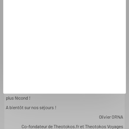
• 1 dimension sportive et culturelle
: randonnée, rafting,
VTT, accrobranches, aquarando, voile, tir à l'arc, ski, kayak de
mer, visites… avec des moniteurs et guides diplômés.
• 1 dimension fraternelle
: soirées festives, jeux, danse,
cuisine, chant, spectacles… avec des intervenants
spécialisés
• 1 dimension spirituelle
: ateliers spirituels, messes,
louanges, connaissance de soi, ouverture à l’autre,
altruisme… avec des prêtres, pasteurs et coachs.
Je souhaite que vos vacances deviennent des périodes de
simplification, de cheminement spirituel, d’ouverture et de
préparation du cœur. Qu’elles rendent votre célibat encore
plus fécond !
A bientôt sur nos séjours !
Olivier ORNA
Co-fondateur de Theotokos.fr et Theotokos Voyages