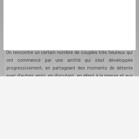
habitudes de vie, etc. sont trop différentes et vous pourrez
vous séparer sans y laisser trop de vous-même, soit vous
apprendrez à vous apprécier mutuellement, puis à vous
admirer et peut-être finalement à vous aimer. Vous ne
regretterez alors pas votre pari !
On rencontre un certain nombre de couples très heureux qui
ont commencé par une amitié qui s’est développée
progressivement, en partageant des moments de détente
avec d’autres amis, en discutant, en allant à la messe et aux
vêpres, jusqu’à ce que l’un déclare sa flamme. Sur le coup,
l’autre peut ne pas s’être posé la question des sentiments
amoureux. Mais en revoyant les mois précédents, il peut en
venir à réaliser quels bons moments ils ont passé et accepter
d’aller plus loin. Dès lors, la relation peut grandir, s’enrichir et
se fortifier.
Peut-être trouverez vous aussi des réponses dans l’article :