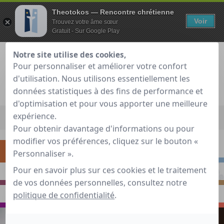
Theotokos — Rencontre chrétienne
Voir
Trouvez votre âme sœur
Gratuit - Sur Google Play
Notre site utilise des cookies,
Pour personnaliser et améliorer votre confort
d'utilisation. Nous utilisons essentiellement les
Je teste gratuitement
Déjà membre ?
données statistiques à des fins de performance et
d'optimisation et pour vous apporter une meilleure
Accueil
»
Guide de rencontre chrétienne
»
S'interroger
»
J'ai
expérience.
l'impression de ne jamais tomber amoureuse
Pour obtenir davantage d'informations ou pour
modifier vos préférences, cliquez sur le bouton «
S'INTERROGER
RENCONTRER
Personnaliser ».
Pour en savoir plus sur ces cookies et le traitement
PRIER
S'INSPIRER
de vos données personnelles, consultez notre
politique de confidentialité
.
VOYAGER
ECHANGER