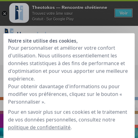
Theotokos — Rencontre chrétienne
Voir
Trouvez votre âme sœur
Gratuit - Sur Google Play
Notre site utilise des cookies,
Pour personnaliser et améliorer votre confort
Je teste gratuitement
Déjà membre ?
d'utilisation. Nous utilisons essentiellement les
données statistiques à des fins de performance et
Accueil
»
Guide de rencontre chrétienne
»
Voyager
»
Snow,
d'optimisation et pour vous apporter une meilleure
Spirit and Fun" pour skieurs et non skieurs
expérience.
Pour obtenir davantage d'informations ou pour
S'INTERROGER
RENCONTRER
modifier vos préférences, cliquez sur le bouton «
Personnaliser ».
PRIER
S'INSPIRER
Pour en savoir plus sur ces cookies et le traitement
de vos données personnelles, consultez notre
VOYAGER
ECHANGER
politique de confidentialité
.