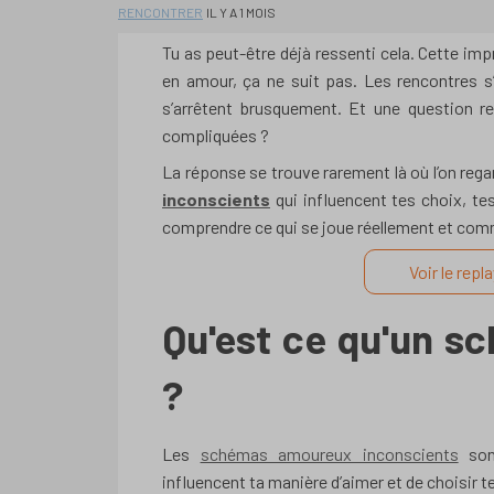
RENCONTRER
IL Y A 1 MOIS
Tu as peut-être déjà ressenti cela. Cette imp
en amour, ça ne suit pas. Les rencontres s
s’arrêtent brusquement. Et une question r
compliquées ?
La réponse se trouve rarement là où l’on regar
inconscients
qui influencent tes choix, tes
comprendre ce qui se joue réellement et com
Voir le repl
Qu'est ce qu'un s
?
Les
schémas amoureux inconscients
sont
influencent ta manière d’aimer et de choisir t