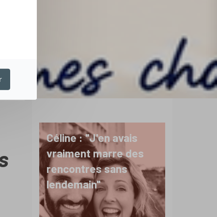
r
Céline : "J'en avais
s
vraiment marre des
rencontres sans
lendemain"