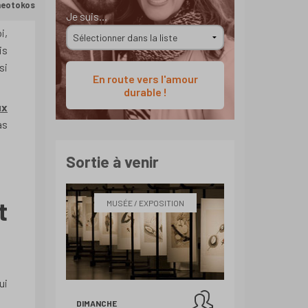
heotokos
Je suis...
i,
is
si
En route vers l'amour
durable !
ux
as
Sortie à venir
t
MUSÉE / EXPOSITION
ui
DIMANCHE