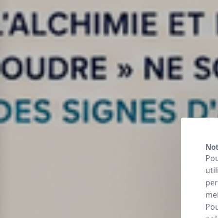
Not
Pou
uti
per
mei
Pou