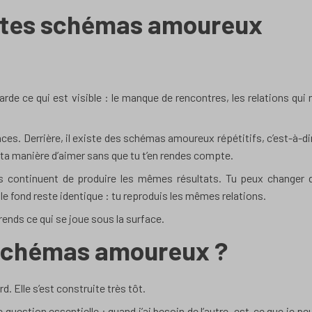
: tes schémas amoureux
rde ce qui est visible : le manque de rencontres, les relations qui 
es. Derrière, il existe des schémas amoureux répétitifs, c’est-à-di
a manière d’aimer sans que tu t’en rendes compte.
ls continuent de produire les mêmes résultats. Tu peux changer 
le fond reste identique : tu reproduis les mêmes relations.
nds ce qui se joue sous la surface.
 schémas amoureux ?
d. Elle s’est construite très tôt.
question essentielle : quand j’ai besoin de l’autre, est-ce que je pe