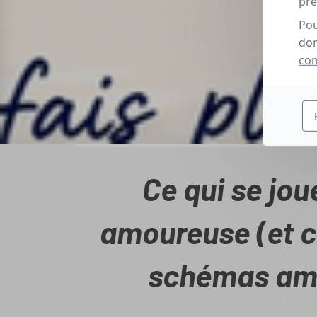
pré
Pou
don
con
Ce qui se jou
amoureuse (et 
schémas amo