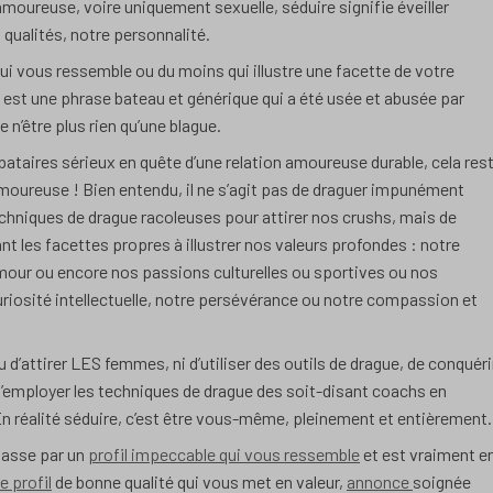
amoureuse, voire uniquement sexuelle, séduire signifie éveiller
 qualités, notre personnalité.
ui vous ressemble ou du moins qui illustre une facette de votre
 est une phrase bateau et générique qui a été usée et abusée par
 n’être plus rien qu’une blague.
libataires sérieux en quête d’une relation amoureuse durable, cela res
amoureuse ! Bien entendu, il ne s’agit pas de draguer impunément
echniques de drague racoleuses pour attirer nos crushs, mais de
t les facettes propres à illustrer nos valeurs profondes : notre
mour ou encore nos passions culturelles ou sportives ou nos
riosité intellectuelle, notre persévérance ou notre compassion et
 d’attirer LES femmes, ni d’utiliser des outils de drague, de conquéri
’employer les techniques de drague des soit-disant coachs en
n réalité séduire, c’est être vous-même, pleinement et entièrement.
 passe par un
profil impeccable qui vous ressemble
et est vraiment e
e profil
de bonne qualité qui vous met en valeur,
annonce
soignée