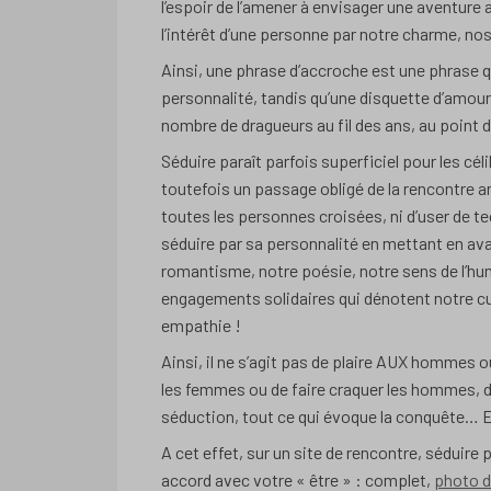
l’espoir de l’amener à envisager une aventure 
l’intérêt d’une personne par notre charme, nos
Ainsi, une phrase d’accroche est une phrase q
personnalité, tandis qu’une disquette d’amour
nombre de dragueurs au fil des ans, au point de
Séduire paraît parfois superficiel pour les cé
toutefois un passage obligé de la rencontre 
toutes les personnes croisées, ni d’user de t
séduire par sa personnalité en mettant en avan
romantisme, notre poésie, notre sens de l’hu
engagements solidaires qui dénotent notre cu
empathie !
Ainsi, il ne s’agit pas de plaire AUX hommes ou
les femmes ou de faire craquer les hommes, d
séduction, tout ce qui évoque la conquête… E
A cet effet, sur un site de rencontre, séduire
accord avec votre « être » : complet,
photo d