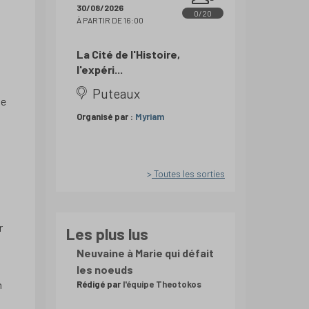
30/08/2026
0/20
À PARTIR DE 16:00
La Cité de l'Histoire,
l'expéri...
Puteaux
te
Organisé par :
Myriam
Toutes les sorties
r
Les plus lus
Neuvaine à Marie qui défait
les noeuds
n
Rédigé par
l'équipe Theotokos