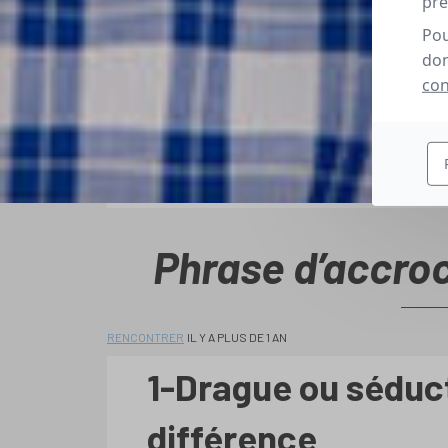
pré
Pou
don
con
Phrase d’accro
RENCONTRER
IL Y A PLUS DE 1 AN
1-Drague ou séduc
différence