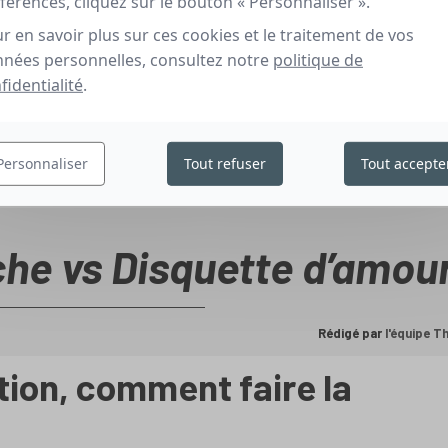
férences, cliquez sur le bouton « Personnaliser ».
r en savoir plus sur ces cookies et le traitement de vos
nées personnelles, consultez notre
politique de
fidentialité
.
Personnaliser
Tout refuser
Tout accepte
che vs Disquette d’amou
Rédigé par
l'équipe 
tion, comment faire la