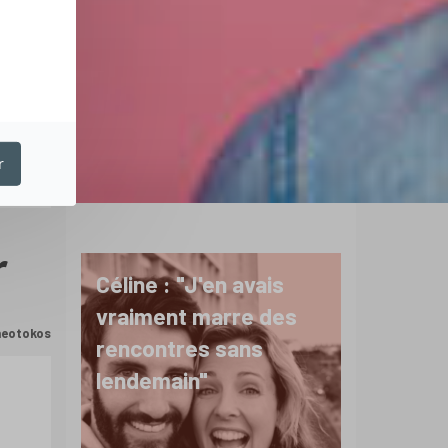
r
r
Céline : "J'en avais
vraiment marre des
Theotokos
rencontres sans
lendemain"