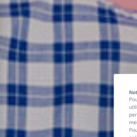
Not
Pou
uti
per
mei
Pou