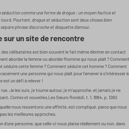
a séduction comme une forme de drague : un moyen factice et
s lourd. Pourtant, drague et séduction sont deux choses bien
ui sépare phrase d’accroche et disquette d’amour.
e sur un site de rencontre
des célibataires est bien souvent le fait même d’entrer en contact
omment aborder la femme ou aborder l’homme qui nous plaît ? Commen
ent séduire cette femme ? Comment séduire cet homme ? Comment
icacement une personne qui nous plaît pour l’amener à s’intéresser à
est un défi à relever !
ue. Je les suis, je tourne autour, je m'approche, et jamais je ne
sant
,
Contes et nouvelles,
Les Sœurs Rondoli, t. 1
, 1884
, p. 1260
quelle nous ressentons une affinité, est compliqué, parce que nous
 pas les meilleures approches.
ion d’une personne, que celle-ci nous plaise réellement ou non, dans