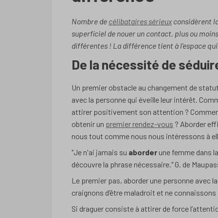
Nombre de
célibataires sérieux
considèrent l
superficiel de nouer un contact, plus ou moin
différentes ! La différence tient à l’espace q
De la nécessité de séduir
Un premier obstacle au changement de statut 
avec la personne qui éveille leur intérêt. C
attirer positivement son attention ? Comm
obtenir un
premier rendez-vous
? Aborder eff
nous tout comme nous nous intéressons à elle 
"Je n'ai jamais su
aborder
une femme dans la r
découvre la phrase nécessaire."
G. de Maupas
Le premier pas, aborder une personne avec la
craignons d’être maladroit et ne connaissons
Si draguer consiste à attirer de force l’attent